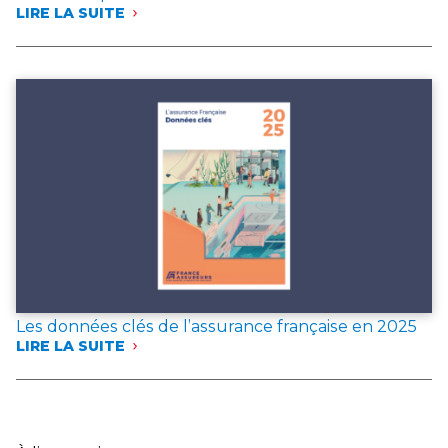
LIRE LA SUITE
:
FRANCE
ASSUREURS
PUBLIE
DEUX
DOCUMENTS
DE
RÉFÉRENCE
POUR
L’ANNÉE 2025
Les données clés de l’assurance française en 2025
LIRE LA SUITE
:
LES
DONNÉES
CLÉS
DE
L’ASSURANCE