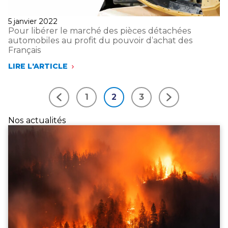
Publié
5 janvier 2022
le
Pour libérer le marché des pièces détachées
automobiles au profit du pouvoir d’achat des
Français
LIRE L'ARTICLE
POUR
LIBÉRER
LE
1
2
3
MARCHÉ
Précédent
Suivant
DES
PIÈCES
Nos actualités
DÉTACHÉES
AUTOMOBILES
AU
PROFIT
DU
POUVOIR
D’ACHAT
DES
FRANÇAIS