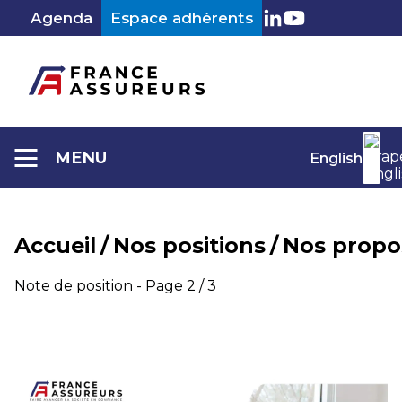
Aller
Agenda
Espace adhérents
au
LinkedIn
Youtube
contenu
MENU
English
Accueil
/
Nos positions
/
Nos propo
Catégorie :
Note de position - Page 2 / 3