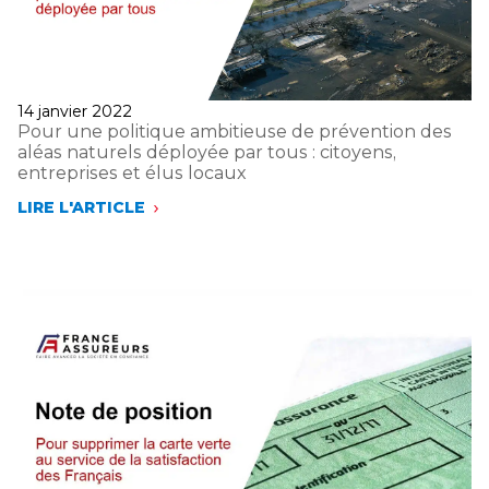
Publié
14 janvier 2022
le
Pour une politique ambitieuse de prévention des
aléas naturels déployée par tous : citoyens,
entreprises et élus locaux
LIRE L'ARTICLE
POUR
UNE
POLITIQUE
AMBITIEUSE
DE
PRÉVENTION
DES
ALÉAS
NATURELS
DÉPLOYÉE
PAR
TOUS
:
CITOYENS,