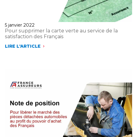
ENTREPRISES
ET
ÉLUS
LOCAUX
Publié
5 janvier 2022
le
Pour supprimer la carte verte au service de la
satisfaction des Français
LIRE L'ARTICLE
POUR
SUPPRIMER
LA
CARTE
VERTE
AU
SERVICE
DE
LA
SATISFACTION
DES
FRANÇAIS