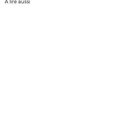
À lire aussi
FRANÇAISE
EN
2025