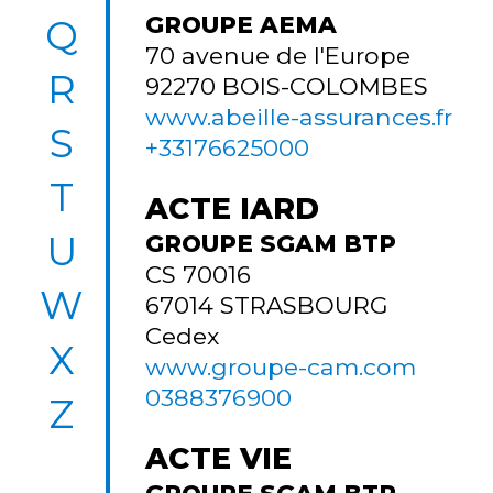
GROUPE AEMA
Q
70 avenue de l'Europe
R
92270
BOIS-COLOMBES
www.abeille-assurances.fr
S
+33176625000
T
ACTE IARD
U
GROUPE SGAM BTP
CS 70016
W
67014
STRASBOURG
Cedex
X
www.groupe-cam.com
0388376900
Z
ACTE VIE
GROUPE SGAM BTP