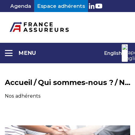
Aller
Agenda
Espace adhérents
au
LinkedIn
Youtube
contenu
MENU
English
Accueil
/
Qui sommes-nous ?
/
Nos adhérents
Nos adhérents