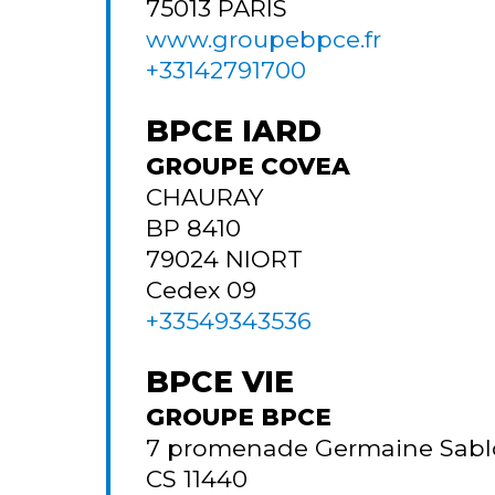
75013
PARIS
www.groupebpce.fr
+33142791700
BPCE IARD
GROUPE COVEA
CHAURAY
BP 8410
79024
NIORT
Cedex 09
+33549343536
BPCE VIE
GROUPE BPCE
7 promenade Germaine Sab
CS 11440