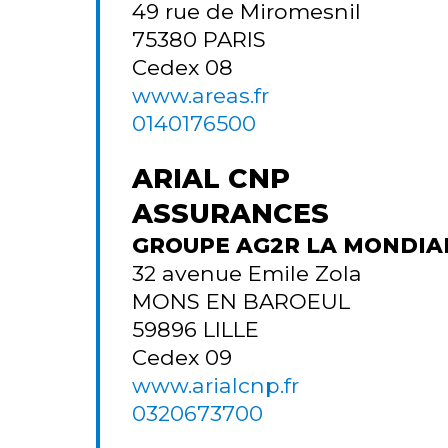
49 rue de Miromesnil
75380
PARIS
Cedex 08
www.areas.fr
0140176500
ARIAL CNP
ASSURANCES
GROUPE AG2R LA MONDIA
32 avenue Emile Zola
MONS EN BAROEUL
59896
LILLE
Cedex 09
www.arialcnp.fr
0320673700