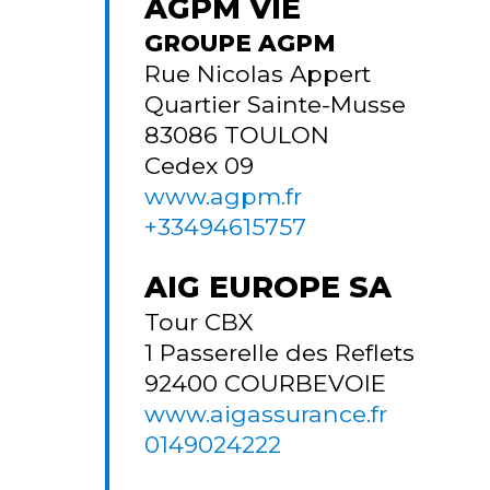
AGPM VIE
GROUPE AGPM
Rue Nicolas Appert
Quartier Sainte-Musse
83086
TOULON
Cedex 09
www.agpm.fr
+33494615757
AIG EUROPE SA
Tour CBX
1 Passerelle des Reflets
92400
COURBEVOIE
www.aigassurance.fr
0149024222