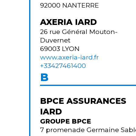
92000
NANTERRE
AXERIA IARD
26 rue Général Mouton-
Duvernet
69003
LYON
www.axeria-iard.fr
+33427461400
B
BPCE ASSURANCES
IARD
GROUPE BPCE
7 promenade Germaine Sab