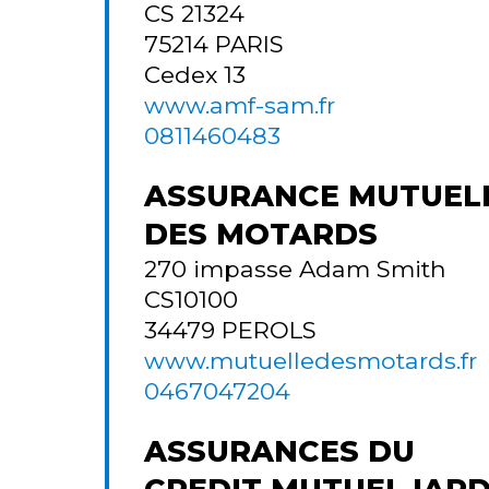
CS 21324
75214
PARIS
Cedex 13
www.amf-sam.fr
0811460483
ASSURANCE MUTUEL
DES MOTARDS
270 impasse Adam Smith
CS10100
34479
PEROLS
www.mutuelledesmotards.fr
0467047204
ASSURANCES DU