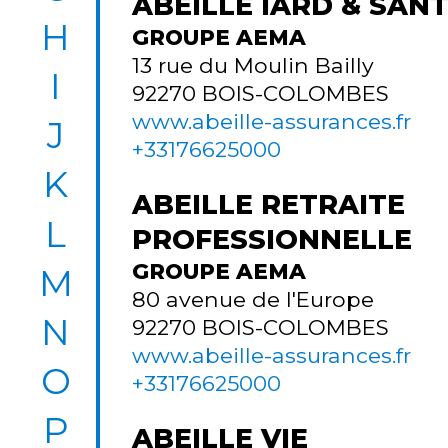
ABEILLE IARD & SAN
H
GROUPE AEMA
13 rue du Moulin Bailly
I
92270
BOIS-COLOMBES
www.abeille-assurances.fr
J
+33176625000
K
ABEILLE RETRAITE
L
PROFESSIONNELLE
GROUPE AEMA
M
80 avenue de l'Europe
N
92270
BOIS-COLOMBES
www.abeille-assurances.fr
O
+33176625000
P
ABEILLE VIE