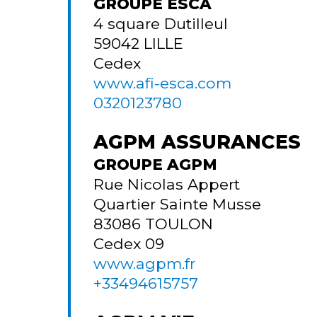
GROUPE ESCA
4 square Dutilleul
59042
LILLE
Cedex
www.afi-esca.com
0320123780
AGPM ASSURANCES
GROUPE AGPM
Rue Nicolas Appert
Quartier Sainte Musse
83086
TOULON
Cedex 09
www.agpm.fr
+33494615757