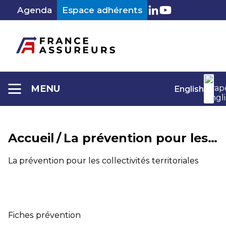
Aller
Agenda
Espace adhérents
au
LinkedIn
Youtube
contenu
MENU
English
Accueil
/
La prévention pour les collectivités territoriales
La prévention pour les collectivités territoriales
Fiches prévention