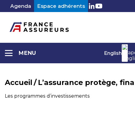
Aller
Agenda
Espace adhérents
au
LinkedIn
Youtube
contenu
MENU
English
Accueil
/
L’assurance protège, fin
Les programmes d’investissements