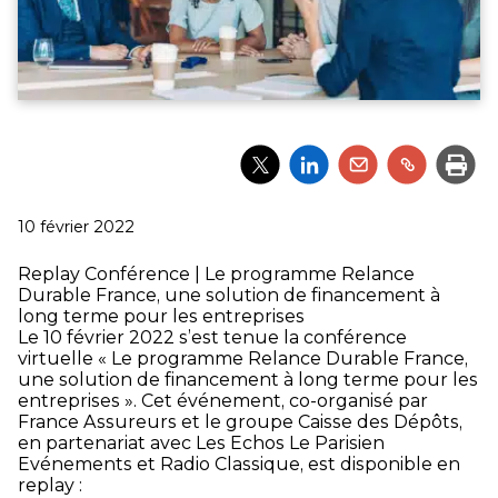
Partager
Partager
Partager
Partager
Impri
l'article
l'article
l'article
l'article
via
via
via
via
Twitter
LinkedIn
Email
un
Publié
10 février 2022
lien
le
Replay Conférence | Le programme Relance
Durable France, une solution de financement à
long terme pour les entreprises
Le 10 février 2022 s’est tenue la conférence
virtuelle « Le programme Relance Durable France,
une solution de financement à long terme pour les
entreprises ». Cet événement, co-organisé par
France Assureurs et le groupe Caisse des Dépôts,
en partenariat avec Les Echos Le Parisien
Evénements et Radio Classique, est disponible en
replay :