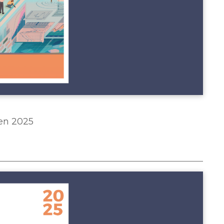
FAC
AUX
CAN
 en 2025