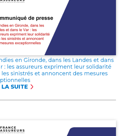
N
6,
RGNANTS
NTIENNENT
R
FIANCE
S
SSURANCE
ndies en Gironde, dans les Landes et dans
ar : les assureurs expriment leur solidarité
 les sinistrés et annoncent des mesures
ptionnelles
 LA SUITE
ENDIES
ONDE,
S
DES