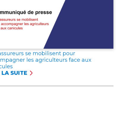
S
UREURS
RIMENT
R
assureurs se mobilisent pour
IDARITÉ
mpagner les agriculteurs face aux
C
cules
 LA SUITE
ISTRÉS
UREURS
ONCENT
ILISENT
URES
R
EPTIONNELLES
OMPAGNER
ICULTEURS