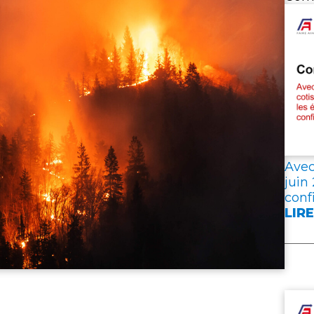
Avec
juin
conf
LIRE
:
AVE
19,3
D’E
DE
COT
EN