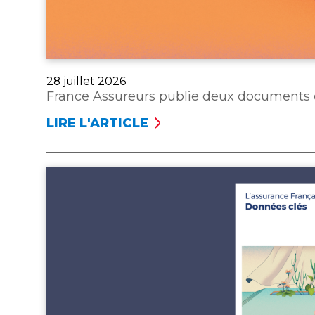
Publié
28 juillet 2026
le
France Assureurs publie deux documents 
LIRE L'ARTICLE
FRANCE
ASSUREURS
PUBLIE
DEUX
DOCUMENTS
DE
RÉFÉRENCE
POUR
L’ANNÉE 2025