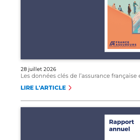
Publié
28 juillet 2026
le
Les données clés de l’assurance française
LIRE L'ARTICLE
LES
DONNÉES
CLÉS
DE
L’ASSURANCE
FRANÇAISE
EN
2025