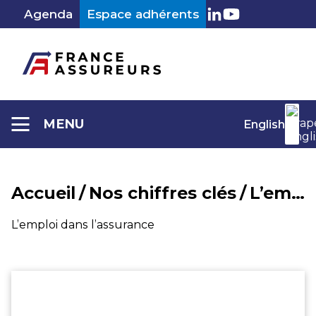
Aller
Agenda
Espace adhérents
au
LinkedIn
Youtube
contenu
MENU
English
Accueil
/
Nos chiffres clés
/
L’emploi dans l’assurance
L’emploi dans l’assurance