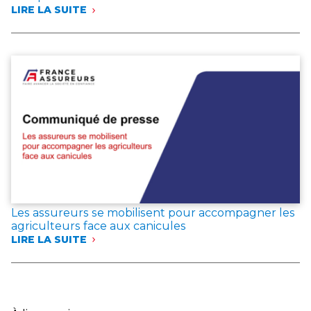
LIRE LA SUITE
:
INCENDIES
EN
GIRONDE,
DANS
LES
LANDES
ET
DANS
LE
VAR
:
LES
ASSUREURS
EXPRIMENT
LEUR
Les assureurs se mobilisent pour accompagner les
SOLIDARITÉ
agriculteurs face aux canicules
AVEC
LIRE LA SUITE
LES
:
SINISTRÉS
LES
ET
ASSUREURS
ANNONCENT
SE
DES
MOBILISENT
MESURES
POUR