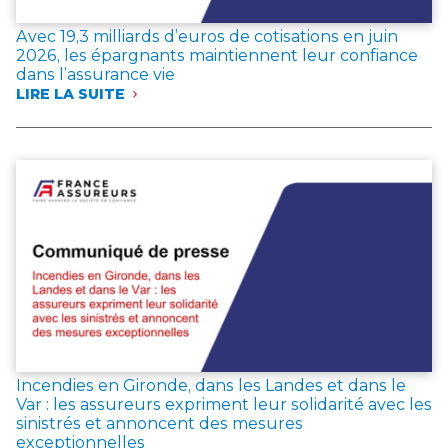
Avec 19,3 milliards d’euros de cotisations en juin
2026, les épargnants maintiennent leur confiance
dans l’assurance vie
LIRE LA SUITE
:
AVEC
19,3 MILLIARDS
D’EUROS
DE
COTISATIONS
EN
JUIN
2026,
LES
ÉPARGNANTS
MAINTIENNENT
LEUR
CONFIANCE
DANS
L’ASSURANCE
Incendies en Gironde, dans les Landes et dans le
VIE
Var : les assureurs expriment leur solidarité avec les
sinistrés et annoncent des mesures
exceptionnelles