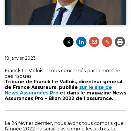
Partager
Partager
Partager
Partager
Impri
l'article
l'article
l'article
l'article
via
via
via
via
Twitter
LinkedIn
Email
un
Publié
18 janvier 2023
lien
le
Franck Le Vallois : “Tous concernés par la montée
des risques”
Tribune de Franck Le Vallois, directeur général
de France Assureurs, publiée
sur le site de
News Assurances Pro
et dans le magazine News
Assurances Pro – Bilan 2022 de l’assurance.
Le 24 février dernier, nous avons tous compris que
l’année 2022 ne serait pas comme les autres. Le