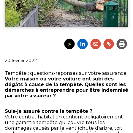
Partager
Partager
Partager
Partager
Impri
l'article
l'article
l'article
l'article
via
via
via
via
Twitter
LinkedIn
Email
un
Publié
20 février 2022
lien
le
Tempête : questions-réponses sur votre assurance
Votre maison ou votre voiture ont subi des
dégâts à cause de la tempête. Quelles sont les
démarches à entreprendre pour être indemnisé
par votre assureur ?
Suis-je assuré contre la tempête ?
Votre contrat habitation contient obligatoirement
une garantie tempête qui couvre tous les
dommages causés par le vent (chute d’arbre, toit