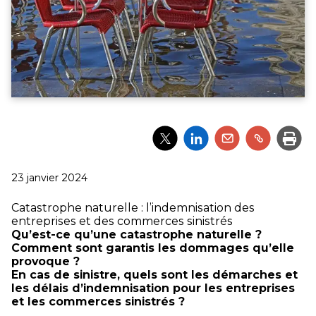
Partager
Partager
Partager
Partager
Impri
l'article
l'article
l'article
l'article
via
via
via
via
Twitter
LinkedIn
Email
un
Publié
23 janvier 2024
lien
le
Catastrophe naturelle : l’indemnisation des
entreprises et des commerces sinistrés
Qu’est-ce qu’une catastrophe naturelle ?
Comment sont garantis les dommages qu’elle
provoque ?
En cas de sinistre, quels sont les démarches et
les délais d’indemnisation pour les entreprises
et les commerces sinistrés ?