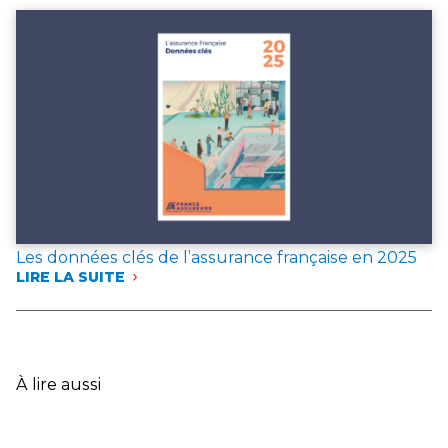
PUBLIE
DEUX
DOCUMENTS
DE
RÉFÉRENCE
POUR
L’ANNÉE 2025
Les données clés de l’assurance française en 2025
LIRE LA SUITE
:
LES
DONNÉES
CLÉS
DE
L’ASSURANCE
À lire aussi
FRANÇAISE
EN
2025