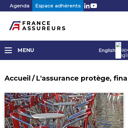
Aller
Agenda
Espace adhérents
au
LinkedIn
Youtube
contenu
MENU
English
Accueil
/
L'assurance protège, fin