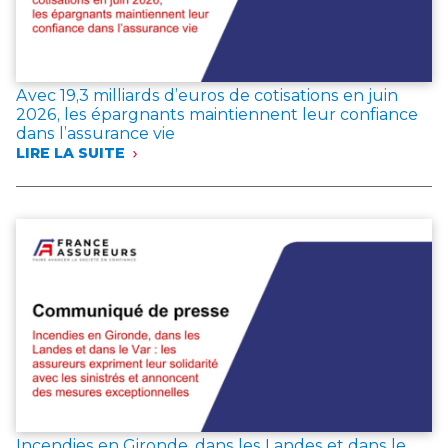
Avec 19,3 milliards d’euros de cotisations en juin
2026, les épargnants maintiennent leur confiance
dans l’assurance vie
LIRE LA SUITE
:
AVEC
19,3 MILLIARDS
D’EUROS
DE
COTISATIONS
EN
JUIN
2026,
LES
ÉPARGNANTS
MAINTIENNENT
LEUR
CONFIANCE
DANS
L’ASSURANCE
Incendies en Gironde, dans les Landes et dans le