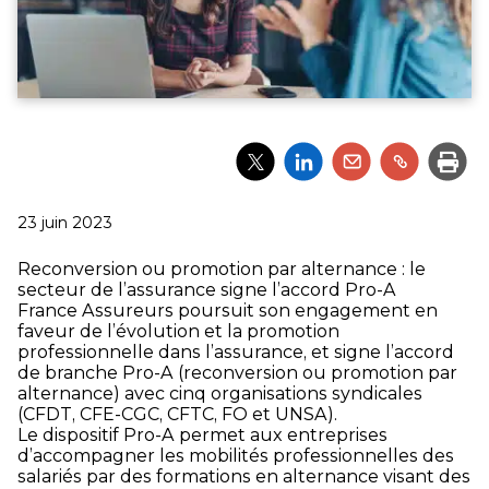
Partager
Partager
Partager
Partager
Impri
l'article
l'article
l'article
l'article
via
via
via
via
Twitter
LinkedIn
Email
un
Publié
23 juin 2023
lien
le
Reconversion ou promotion par alternance : le
secteur de l’assurance signe l’accord Pro-A
France Assureurs poursuit son engagement en
faveur de l’évolution et la promotion
professionnelle dans l’assurance, et signe l’accord
de branche Pro-A (reconversion ou promotion par
alternance) avec cinq organisations syndicales
(CFDT, CFE-CGC, CFTC, FO et UNSA).
Le dispositif Pro-A permet aux entreprises
d’accompagner les mobilités professionnelles des
salariés par des formations en alternance visant des