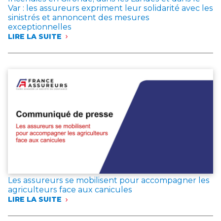
VIE
Var : les assureurs expriment leur solidarité avec les
sinistrés et annoncent des mesures
exceptionnelles
LIRE LA SUITE
:
INCENDIES
EN
GIRONDE,
DANS
LES
LANDES
ET
DANS
LE
VAR
:
LES
ASSUREURS
EXPRIMENT
LEUR
Les assureurs se mobilisent pour accompagner les
SOLIDARITÉ
agriculteurs face aux canicules
AVEC
LIRE LA SUITE
LES
:
SINISTRÉS
LES
ET
ASSUREURS