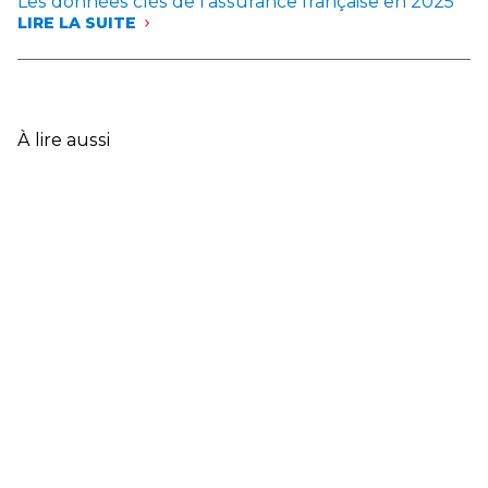
Les données clés de l’assurance française en 2025
LIRE LA SUITE
:
LES
DONNÉES
CLÉS
DE
L’ASSURANCE
À lire aussi
FRANÇAISE
EN
2025