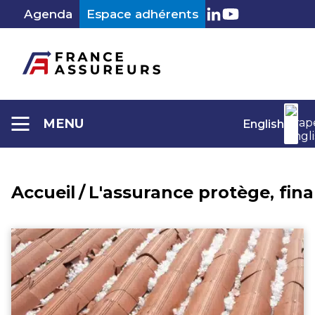
Aller
Agenda
Espace adhérents
au
LinkedIn
Youtube
contenu
MENU
English
Accueil
/
L'assurance protège, fin