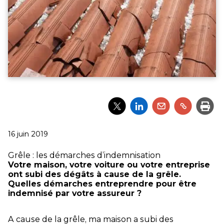
Partager
Partager
Partager
Partager
Impri
l'article
l'article
l'article
l'article
via
via
via
via
Twitter
LinkedIn
Email
un
Publié
16 juin 2019
lien
le
Grêle : les démarches d’indemnisation
Votre maison, votre voiture ou votre entreprise
ont subi des dégâts à cause de la grêle.
Quelles démarches entreprendre pour être
indemnisé par votre assureur ?
A cause de la grêle, ma maison a subi des