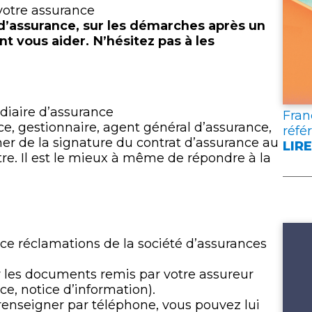
lien
votre assurance
d’assurance, sur les démarches après un
nt vous aider. N’hésitez pas à les
diaire d’assurance
Fran
ce, gestionnaire, agent général d’assurance,
réfé
er de la signature du contrat d’assurance au
LIRE
:
re. Il est le mieux à même de répondre à la
FRA
ASS
PUB
DEU
DOC
ce réclamations de la société d’assurances
DE
RÉF
r les documents remis par votre assureur
POU
ce, notice d’information).
L’A
 renseigner par téléphone, vous pouvez lui