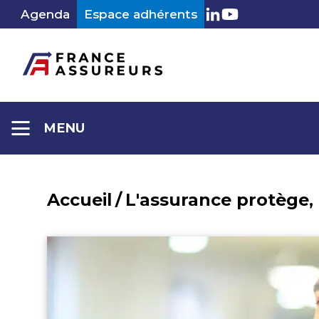
Aller
Agenda
Espace adhérents
LinkedIn
Youtube
au
contenu
MENU
Accueil
/
L'assurance protège,