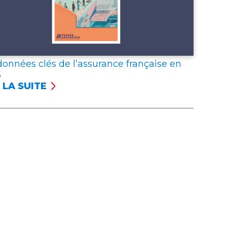
données clés de l’assurance française en
5
 LA SUITE
NÉES
S
SSURANCE
NÇAISE
5