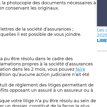
nt la photocopie des documents nécessaires à
 conservant les originaux.
lettres de la société d’assurances ;
Les 
elles il est possible de vous joindre.
202
LIRE
:
LES
DON
a pu être résolu dans le cadre des
CLÉ
lamations propres à la société d’assurances
DE
ation dans les 2 mois, vous pouvez
faire
L’A
dition qu’aucune action judiciaire n’ait été
FRA
EN
atuit de règlement des litiges permettant de
202
flits opposant un assuré à un assureur ou à
sque votre litige n’a pu être résolu au sein de
r un dossier, constitué de la façon la plus