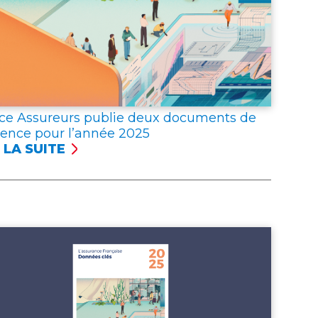
ce Assureurs publie deux documents de
rence pour l’année 2025
 LA SUITE
NCE
UREURS
LIE
X
UMENTS
ÉRENCE
R
NNÉE 2025