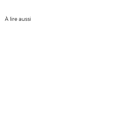
CLÉS
DE
L’ASSURANCE
À lire aussi
FRANÇAISE
EN
2025