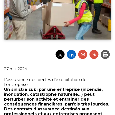
Partager
Partager
Partager
Partager
Impri
l'article
l'article
l'article
l'article
via
via
via
via
Twitter
LinkedIn
Email
un
Publié
27 mai 2024
lien
le
L’assurance des pertes d’exploitation de
l’entreprise
Un sinistre subi par une entreprise (incendie,
inondation, catastrophe naturelle…) peut
perturber son activité et entraîner des
conséquences financières, parfois très lourdes.
Des contrats d’assurance destinés aux
professionnels et aux entreprises proposent