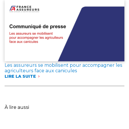
DANS
LES
LANDES
ET
DANS
LE
VAR
:
LES
ASSUREURS
EXPRIMENT
LEUR
Les assureurs se mobilisent pour accompagner les
SOLIDARITÉ
agriculteurs face aux canicules
AVEC
LIRE LA SUITE
LES
:
SINISTRÉS
LES
ET
ASSUREURS
ANNONCENT
SE
DES
MOBILISENT
MESURES
POUR
À lire aussi
EXCEPTIONNELLES
ACCOMPAGNER
LES
AGRICULTEURS
FACE