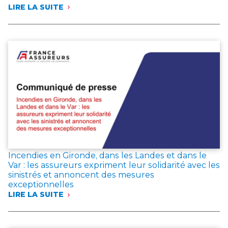
LIRE LA SUITE
:
AVEC
19,3 MILLIARDS
D’EUROS
DE
COTISATIONS
EN
JUIN
2026,
LES
ÉPARGNANTS
MAINTIENNENT
LEUR
CONFIANCE
DANS
L’ASSURANCE
Incendies en Gironde, dans les Landes et dans le
VIE
Var : les assureurs expriment leur solidarité avec les
sinistrés et annoncent des mesures
exceptionnelles
LIRE LA SUITE
:
INCENDIES
EN
GIRONDE,