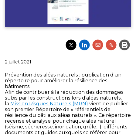
Partager
Partager
Partager
Partager
Impri
l'article
l'article
l'article
l'article
via
via
via
via
Twitter
LinkedIn
Email
un
Publié
2 juillet 2021
lien
le
Prévention des aléas naturels : publication d’un
répertoire pour améliorer la résilience des
bâtiments
Afin de contribuer à la réduction des dommages
subis par les constructions lors d’aléas naturels,
la
Mission Risques Naturels (MRN)
vient de publier
son premier Répertoire de « référentiels de
résilience du bâti aux aléas naturels ». Ce répertoire
recense et analyse, pour chaque aléa naturel
(séisme, sécheresse, inondation, grêle…), différents
documents et guides auxquels se référer pour