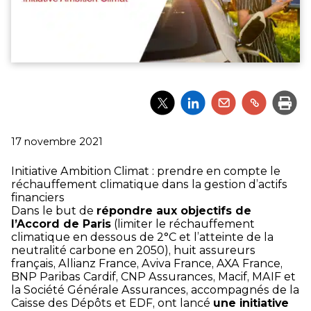
Partager
Partager
Partager
Partager
Impri
l'article
l'article
l'article
l'article
via
via
via
via
Twitter
LinkedIn
Email
un
Publié
17 novembre 2021
lien
le
Initiative Ambition Climat : prendre en compte le
réchauffement climatique dans la gestion d’actifs
financiers
Dans le but de
répondre aux objectifs de
l’Accord de Paris
(limiter le réchauffement
climatique en dessous de 2°C et l’atteinte de la
neutralité carbone en 2050), huit assureurs
français, Allianz France, Aviva France, AXA France,
BNP Paribas Cardif, CNP Assurances, Macif, MAIF et
la Société Générale Assurances, accompagnés de la
Caisse des Dépôts et EDF, ont lancé
une initiative