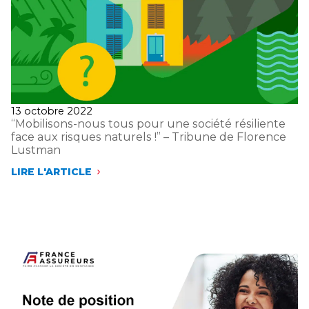
DES
COMPÉTENCES »
Publié
13 octobre 2022
le
“Mobilisons-nous tous pour une société résiliente
face aux risques naturels !” – Tribune de Florence
Lustman
LIRE L'ARTICLE
“MOBILISONS-
NOUS
TOUS
POUR
UNE
SOCIÉTÉ
RÉSILIENTE
FACE
AUX
RISQUES
NATURELS