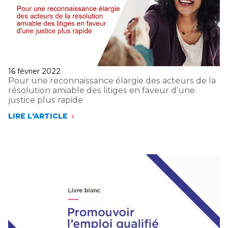
!”
–
TRIBUNE
DE
FLORENCE
LUSTMAN
Publié
16 février 2022
le
Pour une reconnaissance élargie des acteurs de la
résolution amiable des litiges en faveur d’une
justice plus rapide
LIRE L'ARTICLE
POUR
UNE
RECONNAISSANCE
ÉLARGIE
DES
ACTEURS
DE
LA
RÉSOLUTION
AMIABLE
DES
LITIGES