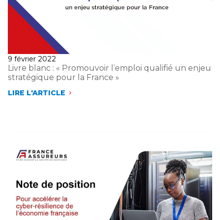
EN
FAVEUR
D’UNE
JUSTICE
PLUS
RAPIDE
Publié
9 février 2022
le
Livre blanc : « Promouvoir l’emploi qualifié un enjeu
stratégique pour la France »
LIRE L'ARTICLE
LIVRE
BLANC
:
«
PROMOUVOIR
L’EMPLOI
QUALIFIÉ
UN
ENJEU
STRATÉGIQUE
POUR
LA
FRANCE »