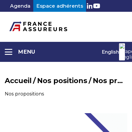
Aller
Agenda
Espace adhérents
au
LinkedIn
Youtube
contenu
MENU
English
Accueil
/
Nos positions
/
Nos propositions
Catégorie :
Nos propositions