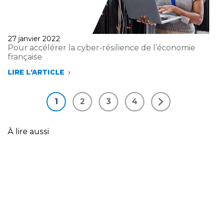
Publié
27 janvier 2022
le
Pour accélérer la cyber-résilience de l’économie
française
LIRE L'ARTICLE
POUR
ACCÉLÉRER
LA
1
2
3
4
CYBER-
Suivant
RÉSILIENCE
DE
L’ÉCONOMIE
À lire aussi
FRANÇAISE