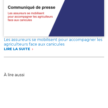
ET
DANS
LE
VAR
:
LES
ASSUREURS
EXPRIMENT
LEUR
Les assureurs se mobilisent pour accompagner les
SOLIDARITÉ
agriculteurs face aux canicules
AVEC
LIRE LA SUITE
LES
:
SINISTRÉS
LES
ET
ASSUREURS
ANNONCENT
SE
DES
MOBILISENT
MESURES
POUR
À lire aussi
EXCEPTIONNELLES
ACCOMPAGNER
LES
AGRICULTEURS
FACE
AUX
CANICULES