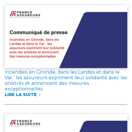
D’EUROS
DE
COTISATIONS
EN
JUIN
2026,
LES
ÉPARGNANTS
MAINTIENNENT
LEUR
CONFIANCE
DANS
L’ASSURANCE
Incendies en Gironde, dans les Landes et dans le
VIE
Var : les assureurs expriment leur solidarité avec les
sinistrés et annoncent des mesures
exceptionnelles
LIRE LA SUITE
:
INCENDIES
EN
GIRONDE,
DANS
LES
LANDES