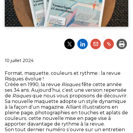
Partager
Partager
Partager
Partager
Impri
l'article
l'article
l'article
l'article
via
via
via
via
Twitter
LinkedIn
Email
un
Publié
10 juillet 2024
lien
le
Format, maquette, couleurs et rythme : la revue
Risques évolue !
Créée en 1990, la revue
Risques
fête cette année
ses 34 ans. Aujourd’hui, c’est une version repensée
de
Risques
que nous vous proposons de découvrir.
Sa nouvelle maquette adopte un style dynamique
à la façon d’un magazine. Alliant illustrations en
pleine page, photographies en touches et aplats de
couleurs, cette nouvelle mise en page vise à
apporter davantage de rythme à la revue.
Son tout dernier numéro s’ouvre sur un entretien