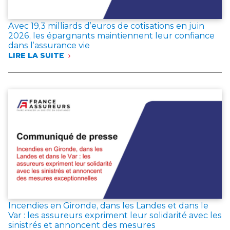
Avec 19,3 milliards d’euros de cotisations en juin
2026, les épargnants maintiennent leur confiance
dans l’assurance vie
LIRE LA SUITE
:
AVEC
19,3 MILLIARDS
D’EUROS
DE
COTISATIONS
EN
JUIN
2026,
LES
ÉPARGNANTS
MAINTIENNENT
LEUR
CONFIANCE
DANS
L’ASSURANCE
Incendies en Gironde, dans les Landes et dans le
VIE
Var : les assureurs expriment leur solidarité avec les
sinistrés et annoncent des mesures