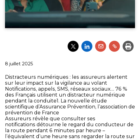
Partager
Partager
Partager
Partager
Impri
l'article
l'article
l'article
l'article
via
via
via
via
Twitter
LinkedIn
Email
un
Publié
8 juillet 2025
lien
le
Distracteurs numériques : les assureurs alertent
sur leur impact sur la vigilance au volant
Notifications, appels, SMS, réseaux sociaux… 76 %
des Français utilisent un distracteur numérique
pendant la conduite
1
.
La nouvelle étude
scientifique d’Assurance Prévention, l’association de
prévention de France
Assureurs révèle que consulter ses
notifications détourne le regard du conducteur de
la route pendant 6 minutes par heure –
l’équivalent d’une heure sans regarder la route sur