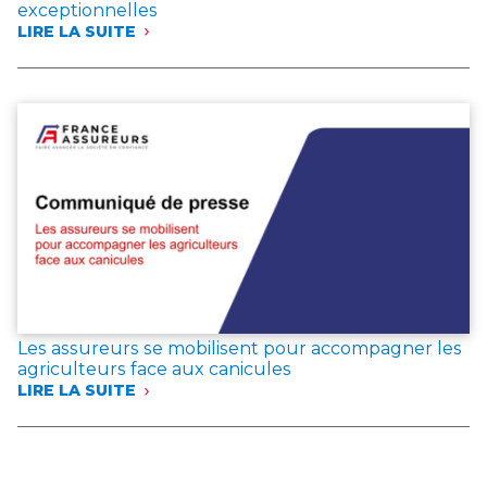
exceptionnelles
LIRE LA SUITE
:
INCENDIES
EN
GIRONDE,
DANS
LES
LANDES
ET
DANS
LE
VAR
:
LES
ASSUREURS
EXPRIMENT
LEUR
Les assureurs se mobilisent pour accompagner les
SOLIDARITÉ
agriculteurs face aux canicules
AVEC
LIRE LA SUITE
LES
:
SINISTRÉS
LES
ET
ASSUREURS
ANNONCENT
SE
DES
MOBILISENT