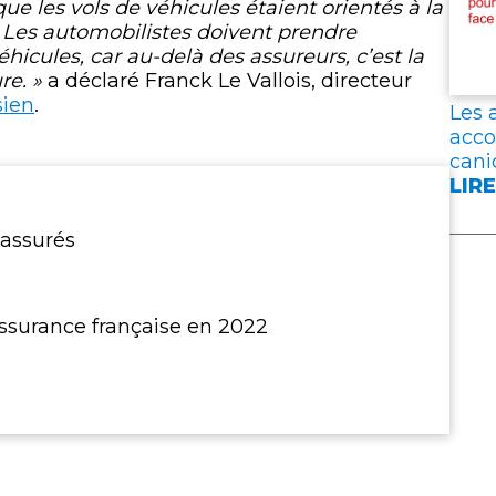
que les vols de véhicules étaient orientés à la
:
 Les automobilistes doivent prendre
LES
hicules, car au-delà des assureurs, c’est la
ASS
re. »
a déclaré Franck Le Vallois, directeur
EXP
sien
.
LEU
Les 
SOL
acco
AVE
cani
LES
LIRE
:
SIN
LES
ET
 assurés
ASS
ANN
SE
DES
MOB
MES
POU
assurance française en 2022
EXC
ACC
LES
AGR
FAC
AUX
CAN