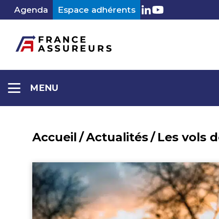
Aller
Agenda
Espace adhérents
LinkedIn
Youtube
au
contenu
MENU
Accueil
/
Actualités
/
Les vols 