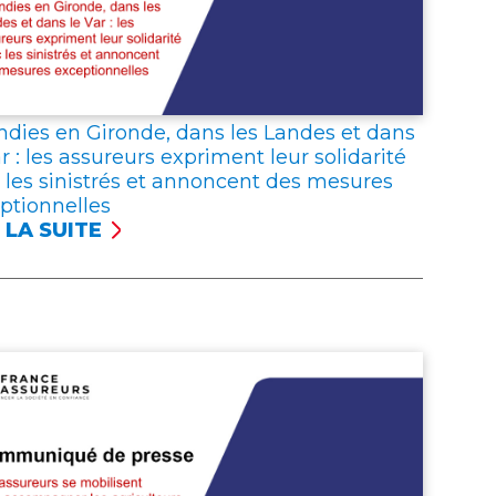
RGNANTS
NTIENNENT
R
FIANCE
S
SSURANCE
ndies en Gironde, dans les Landes et dans
ar : les assureurs expriment leur solidarité
 les sinistrés et annoncent des mesures
ptionnelles
 LA SUITE
ENDIES
ONDE,
S
DES
S