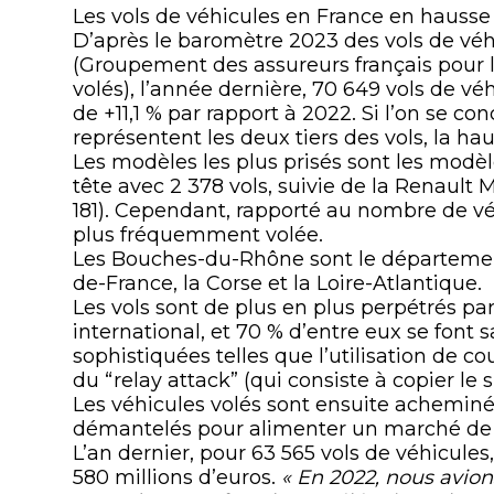
Les vols de véhicules en France en hausse 
D’après le baromètre 2023 des vols de véh
(Groupement des assureurs français pour l’i
volés), l’année dernière, 70 649 vols de vé
de +11,1 % par rapport à 2022. Si l’on se c
représentent les deux tiers des vols, la h
Les modèles les plus prisés sont les modèle
tête avec 2 378 vols, suivie de la Renault M
181). Cependant, rapporté au nombre de véhi
plus fréquemment volée.
Les Bouches-du-Rhône sont le département l
de-France, la Corse et la Loire-Atlantique.
Les vols sont de plus en plus perpétrés par
international, et 70 % d’entre eux se font
sophistiquées telles que l’utilisation de co
du “relay attack” (qui consiste à copier le 
Les véhicules volés sont ensuite acheminé
démantelés pour alimenter un marché de 
L’an dernier, pour 63 565 vols de véhicules,
580 millions d’euros.
« En 2022, nous avio