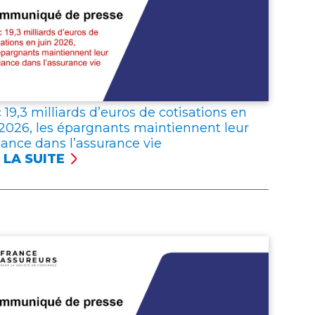
 19,3 milliards d’euros de cotisations en
 2026, les épargnants maintiennent leur
iance dans l’assurance vie
 LA SUITE
C
 MILLIARDS
UROS
ISATIONS
er
N
6,