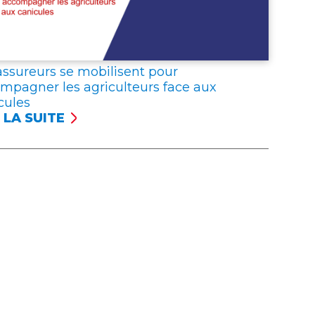
UREURS
RIMENT
R
assureurs se mobilisent pour
IDARITÉ
mpagner les agriculteurs face aux
C
cules
 LA SUITE
ISTRÉS
UREURS
ONCENT
ILISENT
URES
R
EPTIONNELLES
OMPAGNER
ICULTEURS
E
ICULES