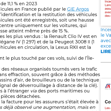
lien
ÉPA
de 11,1 % en 2023
MAI
icules en France publié par le
GIE Argos
LEU
dentification et la restitution des véhicules
CON
hicules ont été enregistrés, soit une hausse
DAN
oncentre uniquement sur les voitures, qui
L’A
Ince
ausse atteint même près de 15 %.
VIE
le V
s les plus vendus : la Renault Clio IV est en
avec
égane IV (1 297) et de la Peugeot 3008 II (1
exce
cules en circulation, la Lexus RXII est la
LIRE
:
e plus touché par ces vols, suivi de l’Île-
INC
EN
 des réseaux organisés tournés vers le trafic
GIR
 sans effraction, souvent grâce à des méthodes
DAN
ussins d’air, de brouilleurs ou de la technique
LES
signal de déverrouillage à distance de la clé).
LAN
s à l’étranger
via
des ports maritimes ou
ET
pièces détachées.
DAN
 la facture pour les assureurs s’était élevée à
LE
ns déjà observé une augmentation, mais en
VAR