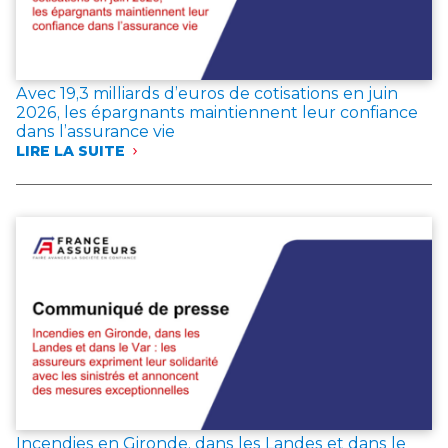
Avec 19,3 milliards d’euros de cotisations en juin
2026, les épargnants maintiennent leur confiance
dans l’assurance vie
LIRE LA SUITE
:
AVEC
19,3 MILLIARDS
D’EUROS
DE
COTISATIONS
EN
JUIN
2026,
LES
ÉPARGNANTS
MAINTIENNENT
LEUR
CONFIANCE
DANS
L’ASSURANCE
Incendies en Gironde, dans les Landes et dans le
VIE