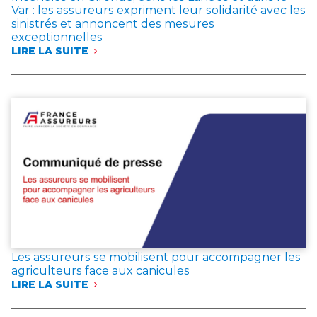
Var : les assureurs expriment leur solidarité avec les
sinistrés et annoncent des mesures
exceptionnelles
LIRE LA SUITE
:
INCENDIES
EN
GIRONDE,
DANS
LES
LANDES
ET
DANS
LE
VAR
:
LES
ASSUREURS
EXPRIMENT
LEUR
Les assureurs se mobilisent pour accompagner les
SOLIDARITÉ
agriculteurs face aux canicules
AVEC
LIRE LA SUITE
LES
:
SINISTRÉS
LES
ET
ASSUREURS