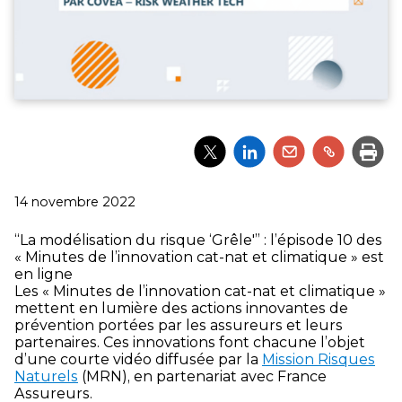
Partager
Partager
Partager
Partager
Impri
l'article
l'article
l'article
l'article
via
via
via
via
Twitter
LinkedIn
Email
un
Publié
14 novembre 2022
lien
le
“La modélisation du risque ‘Grêle'” : l’épisode 10 des
« Minutes de l’innovation cat-nat et climatique » est
en ligne
Les « Minutes de l’innovation cat-nat et climatique »
mettent en lumière des actions innovantes de
prévention portées par les assureurs et leurs
partenaires. Ces innovations font chacune l’objet
d’une courte vidéo diffusée par la
Mission Risques
Naturels
(MRN), en partenariat avec France
Assureurs.