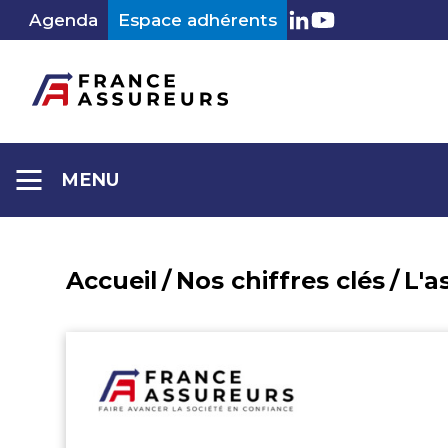
Aller
Agenda
Espace adhérents
LinkedIn
Youtube
au
contenu
MENU
Accueil
/
Nos chiffres clés
/
L'a