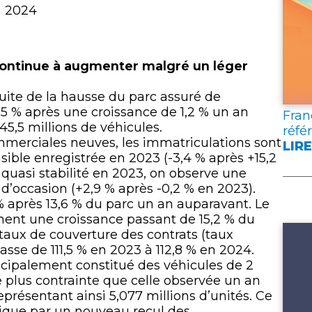
lien
n 2024
 continue à augmenter malgré un léger
uite de la hausse du parc assuré de
+1,5 % après une croissance de 1,2 % un an
Fran
 45,5 millions de véhicules.
réfé
ommerciales neuves, les immatriculations sont
LIRE
:
sible enregistrée en 2023 (-3,4 % après +15,2
FRA
 quasi stabilité en 2023, on observe une
ASS
d’occasion (+2,9 % après -0,2 % en 2023).
PUB
0 % après 13,6 % du parc un an auparavant. Le
DEU
ement une croissance passant de 15,2 % du
DOC
taux de couverture des contrats (taux
DE
 passe de 111,5 % en 2023 à 112,8 % en 2024.
RÉF
incipalement constitué des véhicules de 2
POU
e plus contrainte que celle observée un an
L’A
eprésentant ainsi 5,077 millions d’unités. Ce
que par un nouveau recul des