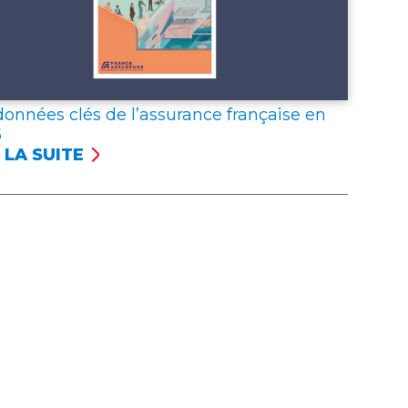
données clés de l’assurance française en
5
 LA SUITE
NÉES
S
SSURANCE
NÇAISE
5