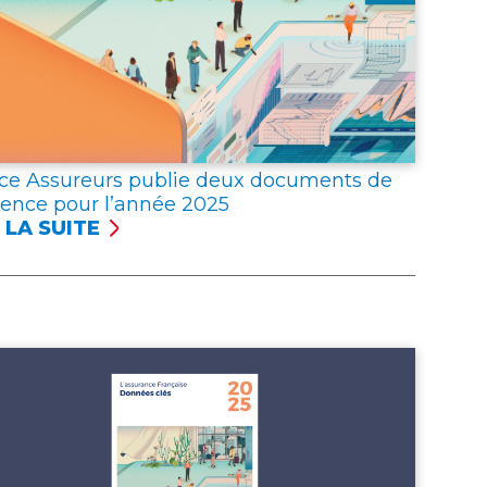
ce Assureurs publie deux documents de
rence pour l’année 2025
 LA SUITE
NCE
UREURS
LIE
X
UMENTS
ÉRENCE
R
NNÉE 2025