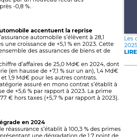
près -0,8 %.
 automobile accentuent la reprise
l’assurance automobile s’élèvent à 28,1
Les 
ès une croissance de +5,1 % en 2023. Cette
202
’ensemble des assurances de biens et de
LIRE
:
LES
chiffre d’affaires de 25,0 Md€ en 2024, dont
DON
rie (en hausse de +7,1 % sur un an), 1,4 Md€
CLÉ
 et 1,9 Md€ pour les autres contrats.
DE
tégorie assuré en mono contrat s’établit à
L’A
e de +5,6 % par rapport à 2023. La prime
FRA
77 € hors taxes (+5,7 % par rapport à 2023).
EN
202
 dégrade en 2024
e réassurance s’établit à 100,3 % des primes
résentant une dégradation de 1,7 point de