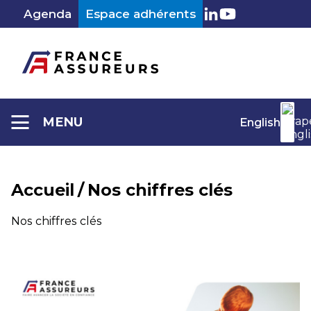
Aller
Agenda
Espace adhérents
au
LinkedIn
Youtube
contenu
MENU
English
Accueil
/
Nos chiffres clés
Catégorie :
Nos chiffres clés