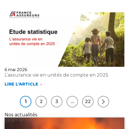
L’ASSURANCE
AUTOMOBILE
DES
PARTICULIERS
EN
2025
Publié
6 mai 2026
le
L’assurance vie en unités de compte en 2025
LIRE L'ARTICLE
L’ASSURANCE
VIE
EN
1
2
3
…
22
UNITÉS
Suivant
DE
COMPTE
Nos actualités
EN
2025