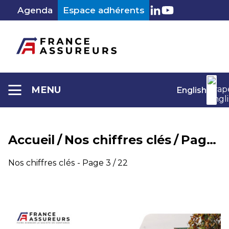
Aller
Agenda
Espace adhérents
au
LinkedIn
Youtube
contenu
MENU
English
Accueil
/
Nos chiffres clés
/
Page 3
Catégorie :
Nos chiffres clés - Page 3 / 22