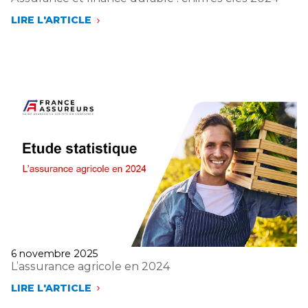
LIRE L'ARTICLE
ASSURANCE
ET
FINANCE
DURABLE
:
CHIFFRES
CLÉS
2024
Publié
6 novembre 2025
le
L’assurance agricole en 2024
LIRE L'ARTICLE
L’ASSURANCE
AGRICOLE