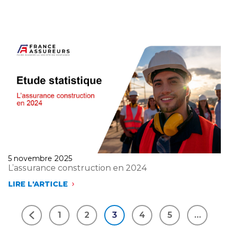
EN
2024
Publié
5 novembre 2025
le
L’assurance construction en 2024
LIRE L'ARTICLE
L’ASSURANCE
CONSTRUCTION
EN
1
2
3
4
5
…
2024
Précédent