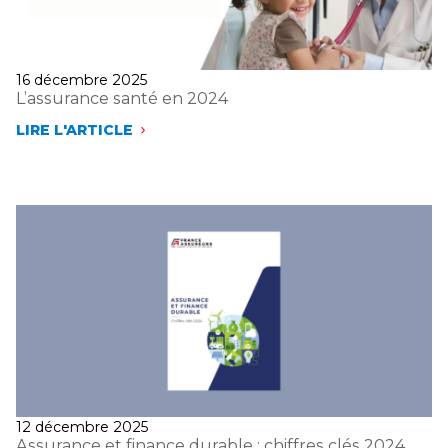
Publié
16 décembre 2025
le
L’assurance santé en 2024
LIRE L'ARTICLE
L’ASSURANCE
SANTÉ
EN
2024
Publié
12 décembre 2025
le
Assurance et finance durable : chiffres clés 2024