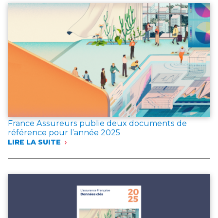
CAS
D’INCENDIE
France Assureurs publie deux documents de
référence pour l’année 2025
LIRE LA SUITE
:
FRANCE
ASSUREURS
PUBLIE
DEUX
DOCUMENTS
DE
RÉFÉRENCE
POUR