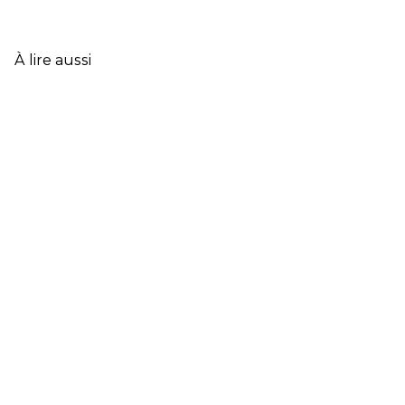
DONNÉES
CLÉS
DE
L’ASSURANCE
À lire aussi
FRANÇAISE
EN
2025