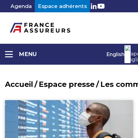
Aller
Agenda
Espace adhérents
au
LinkedIn
Youtube
contenu
MENU
English
Accueil
/
Espace presse
/
Les comm