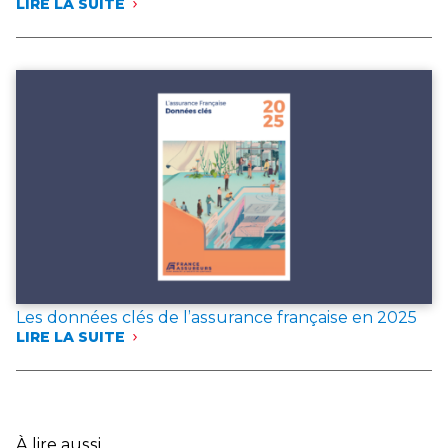
LIRE LA SUITE
:
FRANCE
ASSUREURS
PUBLIE
DEUX
DOCUMENTS
DE
RÉFÉRENCE
POUR
L’ANNÉE 2025
Les données clés de l’assurance française en 2025
LIRE LA SUITE
:
LES
DONNÉES
CLÉS
DE
L’ASSURANCE
À lire aussi