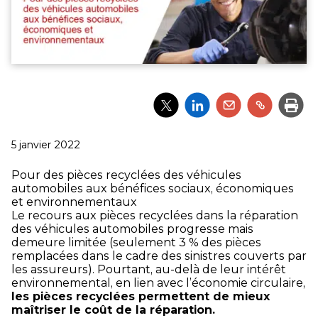
Partager
Partager
Partager
Partager
Impri
l'article
l'article
l'article
l'article
via
via
via
via
Twitter
LinkedIn
Email
un
Publié
5 janvier 2022
lien
le
Pour des pièces recyclées des véhicules
automobiles aux bénéfices sociaux, économiques
et environnementaux
Le recours aux pièces recyclées dans la réparation
des véhicules automobiles progresse mais
demeure limitée (seulement 3 % des pièces
remplacées dans le cadre des sinistres couverts par
les assureurs). Pourtant, au-delà de leur intérêt
environnemental, en lien avec l’économie circulaire,
les pièces recyclées permettent de mieux
maîtriser le coût de la réparation.