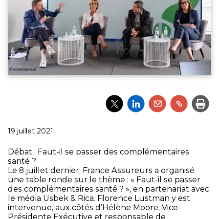
Partager
Partager
Partager
Partager
Impri
l'article
l'article
l'article
l'article
via
via
via
via
Twitter
LinkedIn
Email
un
Publié
19 juillet 2021
lien
le
Débat : Faut-il se passer des complémentaires
santé ?
Le 8 juillet dernier, France Assureurs a organisé
une table ronde sur le thème : « Faut-il se passer
des complémentaires santé ? », en partenariat avec
le média Usbek & Rica. Florence Lustman y est
intervenue, aux côtés d’Hélène Moore, Vice-
Présidente Exécutive et responsable de