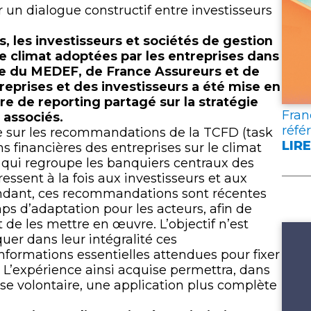
lien
 un dialogue constructif entre investisseurs
s, les investisseurs et sociétés de gestion
ie climat adoptées par les entreprises dans
gide du MEDEF, de France Assureurs et de
treprises et des investisseurs a été mise en
e de reporting partagé sur la stratégie
Fran
 associés.
réfé
uie sur les recommandations de la TCFD (task
LIRE
ns financières des entreprises sur le climat
:
re qui regroupe les banquiers centraux des
FRA
ressent à la fois aux investisseurs et aux
ASS
pendant, ces recommandations sont récentes
PUB
s d’adaptation pour les acteurs, afin de
DEU
de les mettre en œuvre. L’objectif n’est
DOC
uer dans leur intégralité ces
DE
nformations essentielles attendues pour fixer
RÉF
 L’expérience ainsi acquise permettra, dans
POU
ase volontaire, une application plus complète
L’A