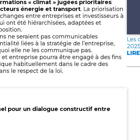
rmations « climat » jugées prioritaires
ecteurs énergie et transport
. La priorisation
échanges entre entreprises et investisseurs à
 ont été hiérarchisées, adaptées et
osition.
ions ne seraient pas communicables
Les 
alité liées à la stratégie de l’entreprise,
202
rquoi elle ne les communique pas.
LIRE
:
r et entreprise pourra être engagé à des fins
LES
ique habituellement dans le cadre des
DON
s le respect de la loi.
CLÉ
DE
L’A
FRA
EN
el pour un dialogue constructif entre
202