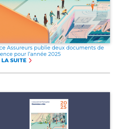
ce Assureurs publie deux documents de
rence pour l’année 2025
 LA SUITE
NCE
UREURS
LIE
X
UMENTS
ÉRENCE
R
NNÉE 2025