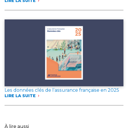
LIRE LA SUITE
:
FRANCE
ASSUREURS
PUBLIE
DEUX
DOCUMENTS
DE
RÉFÉRENCE
POUR
L’ANNÉE 2025
Les données clés de l’assurance française en 2025
LIRE LA SUITE
:
LES
DONNÉES
CLÉS
DE
L’ASSURANCE
À lire aussi