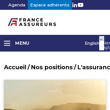
Aller
Agenda
Espace adhérents
au
LinkedIn
Youtube
contenu
MENU
English
Accueil
/
Nos positions
/
L'assuranc