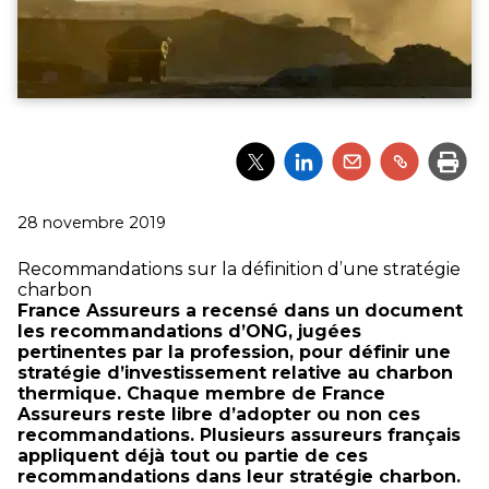
Partager
Partager
Partager
Partager
Impri
l'article
l'article
l'article
l'article
via
via
via
via
Twitter
LinkedIn
Email
un
Publié
28 novembre 2019
lien
le
Recommandations sur la définition d’une stratégie
charbon
France Assureurs a recensé dans un document
les recommandations d’ONG, jugées
pertinentes par la profession, pour définir une
stratégie d’investissement relative au charbon
thermique. Chaque membre de France
Assureurs reste libre d’adopter ou non ces
recommandations. Plusieurs assureurs français
appliquent déjà tout ou partie de ces
recommandations dans leur stratégie charbon.