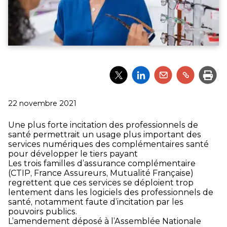
Partager
Partager
Partager
Partager
Impri
l'article
l'article
l'article
l'article
via
via
via
via
Twitter
LinkedIn
Email
un
Publié
22 novembre 2021
lien
le
Une plus forte incitation des professionnels de
santé permettrait un usage plus important des
services numériques des complémentaires santé
pour développer le tiers payant
Les trois familles d’assurance complémentaire
(CTIP, France Assureurs, Mutualité Française)
regrettent que ces services se déploient trop
lentement dans les logiciels des professionnels de
santé, notamment faute d’incitation par les
pouvoirs publics.
L’amendement déposé à l’Assemblée Nationale