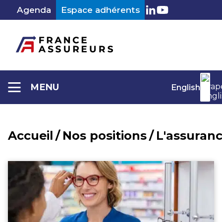
Aller
Agenda
Espace adhérents
au
LinkedIn
Youtube
contenu
MENU
English
Accueil
/
Nos positions
/
L'assuranc