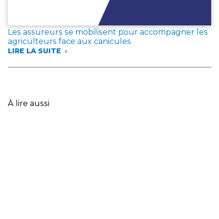
ASSUREURS
EXPRIMENT
LEUR
Les assureurs se mobilisent pour accompagner les
SOLIDARITÉ
agriculteurs face aux canicules
AVEC
LIRE LA SUITE
LES
:
SINISTRÉS
LES
ET
ASSUREURS
ANNONCENT
SE
DES
MOBILISENT
MESURES
POUR
À lire aussi
EXCEPTIONNELLES
ACCOMPAGNER
LES
AGRICULTEURS
FACE
AUX
CANICULES