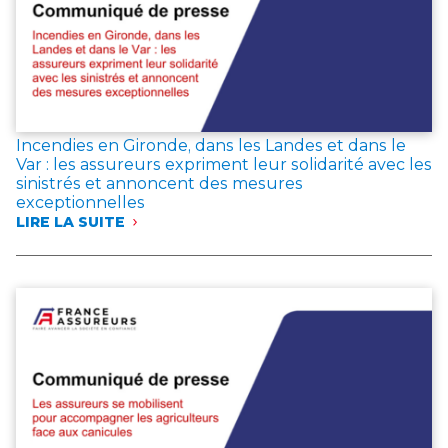
2026,
LES
ÉPARGNANTS
MAINTIENNENT
LEUR
CONFIANCE
DANS
L’ASSURANCE
Incendies en Gironde, dans les Landes et dans le
VIE
Var : les assureurs expriment leur solidarité avec les
sinistrés et annoncent des mesures
exceptionnelles
LIRE LA SUITE
:
INCENDIES
EN
GIRONDE,
DANS
LES
LANDES
ET
DANS
LE
VAR
:
LES