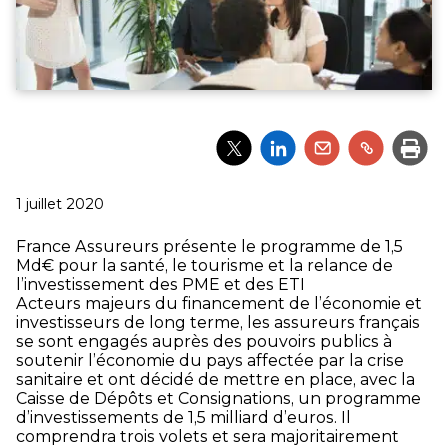
Partager
Partager
Partager
Partager
Impri
l'article
l'article
l'article
l'article
via
via
via
via
Twitter
LinkedIn
Email
un
Publié
1 juillet 2020
lien
le
France Assureurs présente le programme de 1,5
Md€ pour la santé, le tourisme et la relance de
l’investissement des PME et des ETI
Acteurs majeurs du financement de l’économie et
investisseurs de long terme, les assureurs français
se sont engagés auprès des pouvoirs publics à
soutenir l’économie du pays affectée par la crise
sanitaire et ont décidé de mettre en place, avec la
Caisse de Dépôts et Consignations, un programme
d’investissements de 1,5 milliard d’euros. Il
comprendra trois volets et sera majoritairement