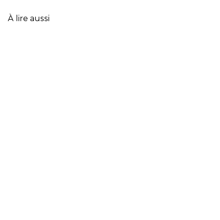
DE
L’ASSURANCE
À lire aussi
FRANÇAISE
EN
2025