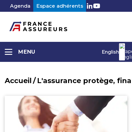
Aller
Agenda
Espace adhérents
au
LinkedIn
Youtube
contenu
MENU
English
Accueil
/
L'assurance protège, fin