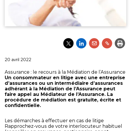
Partager
Partager
Partager
Partager
Impri
l'article
l'article
l'article
l'article
via
via
via
via
Twitter
LinkedIn
Email
un
Publié
20 avril 2022
lien
le
Assurance : le recours à la Médiation de l’Assurance
Un consommateur en litige avec une entreprise
d’assurances ou un intermédiaire d’assurances
adhérant à la Médiation de l’Assurance peut
faire appel au Médiateur de l’Assurance. La
procédure de médiation est gratuite, écrite et
confidentielle.
Les démarches à effectuer en cas de litige
Rapprochez-vous de votre interlocuteur habituel