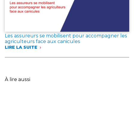
VAR
:
LES
ASSUREURS
EXPRIMENT
LEUR
Les assureurs se mobilisent pour accompagner les
SOLIDARITÉ
agriculteurs face aux canicules
AVEC
LIRE LA SUITE
LES
:
SINISTRÉS
LES
ET
ASSUREURS
ANNONCENT
SE
DES
MOBILISENT
MESURES
POUR
À lire aussi
EXCEPTIONNELLES
ACCOMPAGNER
LES
AGRICULTEURS
FACE
AUX
CANICULES