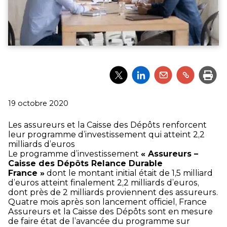
Partager
Partager
Partager
Partager
Impri
l'article
l'article
l'article
l'article
via
via
via
via
Twitter
LinkedIn
Email
un
Publié
19 octobre 2020
lien
le
Les assureurs et la Caisse des Dépôts renforcent
leur programme d’investissement qui atteint 2,2
milliards d’euros
Le programme d’investissement
« Assureurs –
Caisse des Dépôts Relance Durable
France »
dont le montant initial était de 1,5 milliard
d’euros atteint finalement 2,2 milliards d’euros,
dont près de 2 milliards proviennent des assureurs.
Quatre mois après son lancement officiel, France
Assureurs et la Caisse des Dépôts sont en mesure
de faire état de l’avancée du programme sur