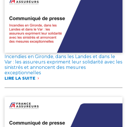
COTISATIONS
EN
JUIN
2026,
LES
ÉPARGNANTS
MAINTIENNENT
LEUR
CONFIANCE
DANS
L’ASSURANCE
Incendies en Gironde, dans les Landes et dans le
VIE
Var : les assureurs expriment leur solidarité avec les
sinistrés et annoncent des mesures
exceptionnelles
LIRE LA SUITE
:
INCENDIES
EN
GIRONDE,
DANS
LES
LANDES
ET
DANS
LE