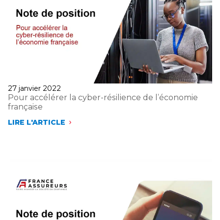
AMIABLE
DES
LITIGES
EN
FAVEUR
D’UNE
JUSTICE
PLUS
RAPIDE
Publié
27 janvier 2022
le
Pour accélérer la cyber-résilience de l’économie
française
LIRE L'ARTICLE
POUR
ACCÉLÉRER
LA
CYBER-
RÉSILIENCE
DE
L’ÉCONOMIE
FRANÇAISE