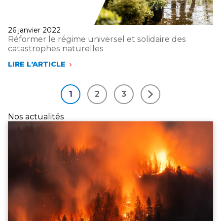
Publié
26 janvier 2022
le
Réformer le régime universel et solidaire des
catastrophes naturelles
LIRE L'ARTICLE
RÉFORMER
LE
RÉGIME
1
2
3
UNIVERSEL
Suivant
ET
SOLIDAIRE
Nos actualités
DES
CATASTROPHES
NATURELLES