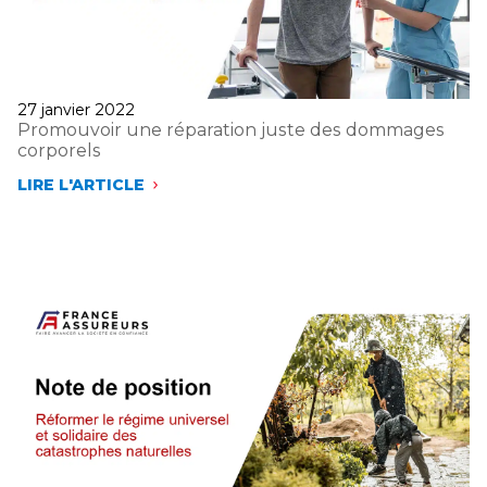
Publié
27 janvier 2022
le
Promouvoir une réparation juste des dommages
corporels
LIRE L'ARTICLE
PROMOUVOIR
UNE
RÉPARATION
JUSTE
DES
DOMMAGES
CORPORELS