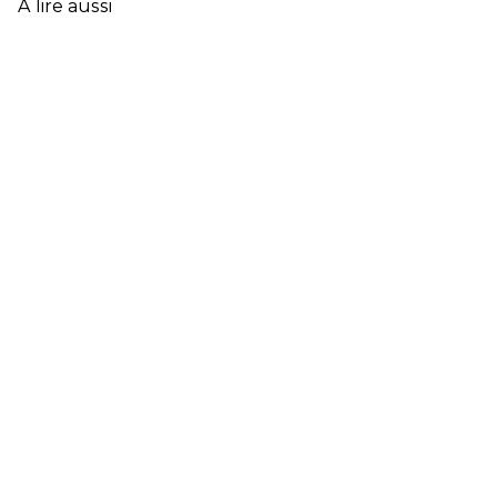
À lire aussi
FRANÇAISE
EN
2025