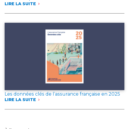
LIRE LA SUITE
:
FRANCE
ASSUREURS
PUBLIE
DEUX
DOCUMENTS
DE
RÉFÉRENCE
POUR
L’ANNÉE 2025
Les données clés de l’assurance française en 2025
LIRE LA SUITE
:
LES
DONNÉES
CLÉS
DE
L’ASSURANCE