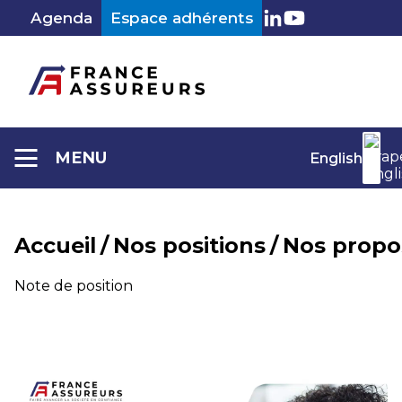
Aller
Agenda
Espace adhérents
au
LinkedIn
Youtube
contenu
MENU
English
Accueil
/
Nos positions
/
Nos propo
Catégorie :
Note de position