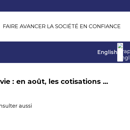
FAIRE AVANCER LA SOCIÉTÉ EN CONFIANCE
English
Assurance vie : en août, les cotisations ont ralenti tandis que les Plans d’Epargne Retraite poursuivent leur croissance
nsulter aussi