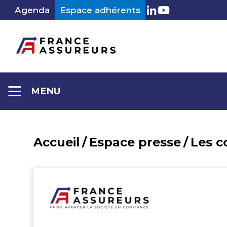
Aller
Agenda
Espace adhérents
LinkedIn
Youtube
au
contenu
MENU
Accueil
/
Espace presse
/
Les 