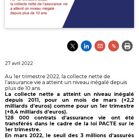
Partager
Partager
Partager
Partager
Impri
l'article
l'article
l'article
l'article
via
via
via
via
Twitter
LinkedIn
Email
un
Publié
27 avril 2022
lien
le
Au 1er trimestre 2022, la collecte nette de
l’assurance vie a atteint un niveau inégalé depuis
plus de 10 ans
La collecte nette a atteint un niveau inégalé
depuis 2011, pour un mois de mars (+2,2
milliards d’euros) comme pour un 1er trimestre
(+8,4 milliards d’euros).
128 000 contrats d’assurance vie ont été
transférés dans le cadre de la loi PACTE sur le
1er trimestre.
En mars 2022, le seuil des 3 millions d’assurés