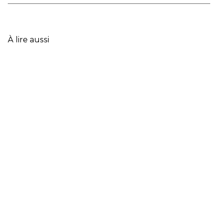
DONNÉES
CLÉS
DE
L’ASSURANCE
À lire aussi
FRANÇAISE
EN
2025