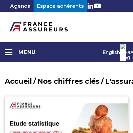
Aller
Agenda
Espace adhérents
au
LinkedIn
Youtube
contenu
MENU
English
Accueil
/
Nos chiffres clés
/
L'assur