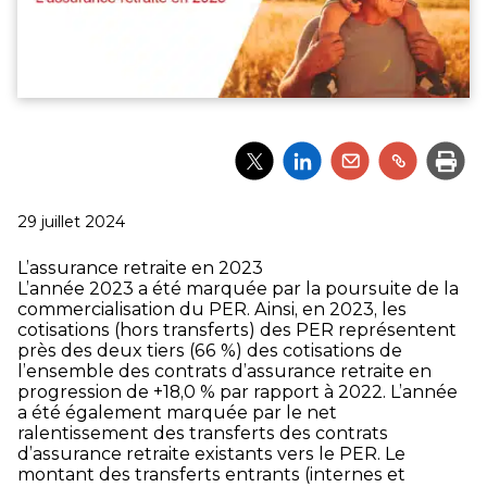
Partager
Partager
Partager
Partager
Impri
l'article
l'article
l'article
l'article
via
via
via
via
Twitter
LinkedIn
Email
un
Publié
29 juillet 2024
lien
le
L’assurance retraite en 2023
L’année 2023 a été marquée par la poursuite de la
commercialisation du PER. Ainsi, en 2023, les
cotisations (hors transferts) des PER représentent
près des deux tiers (66 %) des cotisations de
l’ensemble des contrats d’assurance retraite en
progression de +18,0 % par rapport à 2022. L’année
a été également marquée par le net
ralentissement des transferts des contrats
d’assurance retraite existants vers le PER. Le
montant des transferts entrants (internes et