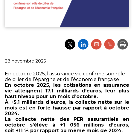
Partager
Partager
Partager
Partager
Impri
l'article
l'article
l'article
l'article
via
via
via
via
Twitter
LinkedIn
Email
un
Publié
28 novembre 2025
lien
le
En octobre 2025, l’assurance vie confirme son rôle
de pilier de l’épargne et de l’économie française
En octobre 2025, les cotisations en assurance
vie atteignent 17,1 milliards d’euros, leur plus
haut niveau pour un mois d’octobre.
À +5,1 milliards d’euros, la collecte nette sur le
mois est en forte hausse par rapport à octobre
2024.
La collecte nette des PER assurantiels en
octobre s’élève à +1 056 millions d’euros,
soit +11 % par rapport au même mois de 2024.