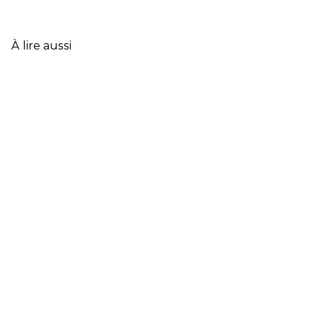
DONNÉES
CLÉS
DE
L’ASSURANCE
À lire aussi
FRANÇAISE
EN
2025