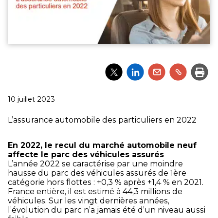
Partager
Partager
Partager
Partager
Impri
l'article
l'article
l'article
l'article
via
via
via
via
Twitter
LinkedIn
Email
un
Publié
10 juillet 2023
lien
le
L’assurance automobile des particuliers en 2022
En 2022, le recul du marché automobile neuf
affecte le parc des véhicules assurés
L’année 2022 se caractérise par une moindre
hausse du parc des véhicules assurés de 1ère
catégorie hors flottes : +0,3 % après +1,4 % en 2021.
France entière, il est estimé à 44,3 millions de
véhicules. Sur les vingt dernières années,
l’évolution du parc n’a jamais été d’un niveau aussi