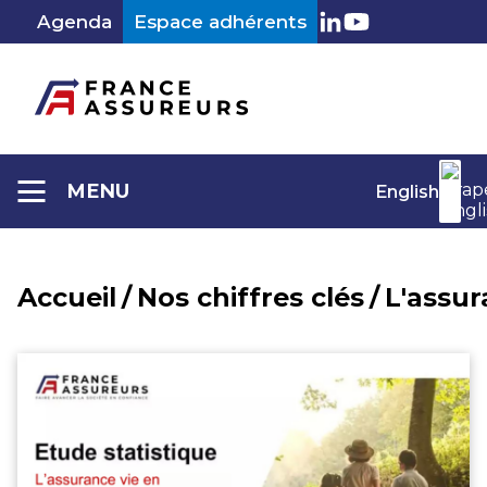
Aller
Agenda
Espace adhérents
au
LinkedIn
Youtube
contenu
MENU
English
Accueil
/
Nos chiffres clés
/
L'assur