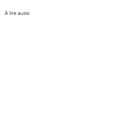
DE
L’ASSURANCE
À lire aussi
FRANÇAISE
EN
2025