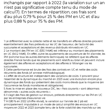
inchangés par rapport à 2022 (la variation sur un an
n’est pas significative compte tenu du mode de
calcul
7
). En termes de répartition, ces frais sont
d’au plus 0,79 % pour 25 % des PM en UC et d’au
plus 0,88 % pour 75 % des PM.
1 Le différentiel avec la collecte nette et les transferts en affaires directes provient
essentiellement des frais prélevés sur les UC de l’assureur, de l’activité des
succursales et acceptations et des revenus distribués réinvestis en UC.
2 Le montant des PM en UC (535,1 Md€) est inférieur au montant des placements
en UC (541,2 Md€). En effet, outre les ajustements de couverture de fin d’année, les
PM (comme tous les autres éléments techniques) ne reflètent que les affaires
directes France tandis que les placements sont relatifs au bilan et peuvent inclure
également des affaires en acceptations et des affaires à l’étranger via les
succursales.
3 Cette performance est brute des frais des contrats en UC et nette des coûts
récurrents des fonds (cf. annexe méthodologique).
4 L’effet de structure est indépendant des variations de coûts. Il provient pour
l’essentiel de la dynamique du marché en 2023 avec une évolution encore plus
dynamique des fonds qui présentent des coûts moins élevés que la moyenne (en
l’occurrence les fonds monétaires et obligataires).
5 Avec la mise en place des nouveaux DIC, les « frais courants » sont désormais
dénommés « autres coûts récurrents ».
6 Il s’agit des frais de gestion sur encours, prélevés directement sur les PM en UC
par les entreprises d’assurance vie.
7 À 0,80 % en 2022 (chiffre révisé), la variation sur l’année de 2 pb est
principalement imputable à un mode de calcul simplifié des encours en UC
moyens en 2022 et 2023 (compte tenu de la forte volatilité des marchés sur ces