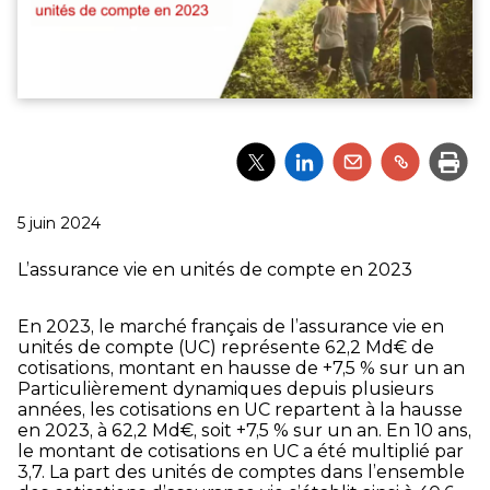
Partager
Partager
Partager
Partager
Impri
l'article
l'article
l'article
l'article
via
via
via
via
Twitter
LinkedIn
Email
un
Publié
5 juin 2024
lien
le
L’assurance vie en unités de compte en 2023
En 2023, le marché français de l’assurance vie en
unités de compte (UC) représente 62,2 Md€ de
cotisations, montant en hausse de +7,5 % sur un an
Particulièrement dynamiques depuis plusieurs
années, les cotisations en UC repartent à la hausse
en 2023, à 62,2 Md€, soit +7,5 % sur un an. En 10 ans,
le montant de cotisations en UC a été multiplié par
3,7. La part des unités de comptes dans l’ensemble