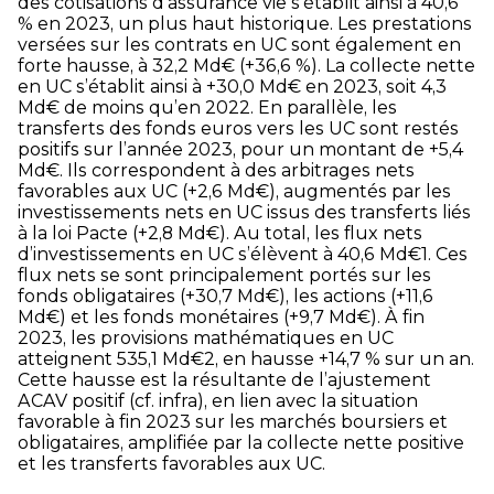
des cotisations d’assurance vie s’établit ainsi à 40,6
% en 2023, un plus haut historique. Les prestations
versées sur les contrats en UC sont également en
forte hausse, à 32,2 Md€ (+36,6 %). La collecte nette
en UC s’établit ainsi à +30,0 Md€ en 2023, soit 4,3
Md€ de moins qu’en 2022. En parallèle, les
transferts des fonds euros vers les UC sont restés
positifs sur l’année 2023, pour un montant de +5,4
Md€. Ils correspondent à des arbitrages nets
favorables aux UC (+2,6 Md€), augmentés par les
investissements nets en UC issus des transferts liés
à la loi Pacte (+2,8 Md€). Au total, les flux nets
d’investissements en UC s’élèvent à 40,6 Md€
1
. Ces
flux nets se sont principalement portés sur les
fonds obligataires (+30,7 Md€), les actions (+11,6
Md€) et les fonds monétaires (+9,7 Md€). À fin
2023, les provisions mathématiques en UC
atteignent 535,1 Md€
2
, en hausse +14,7 % sur un an.
Cette hausse est la résultante de l’ajustement
ACAV positif (cf. infra), en lien avec la situation
favorable à fin 2023 sur les marchés boursiers et
obligataires, amplifiée par la collecte nette positive
et les transferts favorables aux UC.