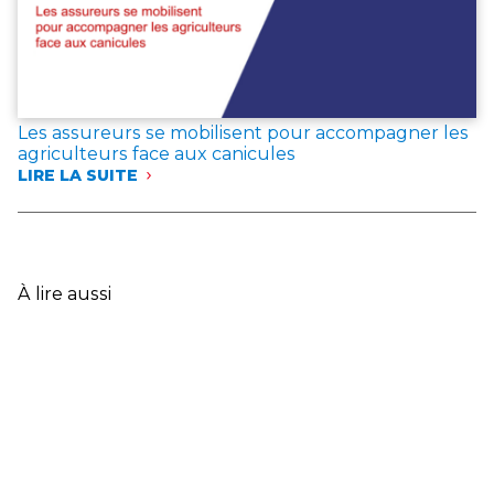
VAR
:
LES
ASSUREURS
EXPRIMENT
LEUR
Les assureurs se mobilisent pour accompagner les
SOLIDARITÉ
agriculteurs face aux canicules
AVEC
LIRE LA SUITE
LES
:
SINISTRÉS
LES
ET
ASSUREURS
ANNONCENT
SE
DES
MOBILISENT
MESURES
POUR
À lire aussi
EXCEPTIONNELLES
ACCOMPAGNER
LES
AGRICULTEURS
FACE
AUX
CANICULES