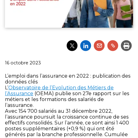
Partager
Partager
Partager
Partager
Impri
l'article
l'article
l'article
l'article
via
via
via
via
Twitter
LinkedIn
Email
un
Publié
16 octobre 2023
lien
le
L’emploi dans l’assurance en 2022 : publication des
données clés
L’
Observatoire de l’Evolution des Métiers de
l’Assurance
(OEMA) publie son 27e rapport sur les
métiers et les formations des salariés de
l’assurance.
Avec 154 700 salariés au 31 décembre 2022,
l’assurance poursuit la croissance continue de ses
effectifs consolidés. Sur l’année, ce sont ainsi 1 400
postes supplémentaires (+0,9 %) qui ont été
générés par la branche professionnelle. Cumulée