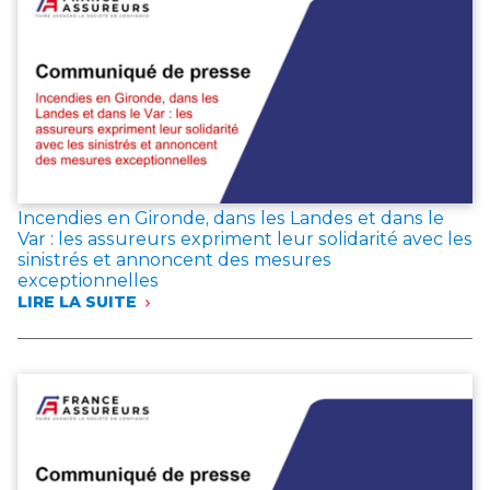
COTISATIONS
EN
JUIN
2026,
LES
ÉPARGNANTS
MAINTIENNENT
LEUR
CONFIANCE
DANS
L’ASSURANCE
Incendies en Gironde, dans les Landes et dans le
VIE
Var : les assureurs expriment leur solidarité avec les
sinistrés et annoncent des mesures
exceptionnelles
LIRE LA SUITE
:
INCENDIES
EN
GIRONDE,
DANS
LES
LANDES
ET
DANS
LE