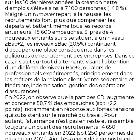
sur les 10 dernières années, la création nette
d’emplois s’élève ainsi à 7 100 personnes (+4,8 %).
Malgré un
turnover
reparti à la hausse, les
recrutements font plus que compenser les
départs et battent même tous les records
antérieurs : 18 600 embauches. Si près de 4
nouveaux entrants sur 5 se situent à un niveau
≥Bac+2, les niveaux ≤Bac (20,5%) continuent
d’occuper une place conséquente dans les
politiques de recrutement des entreprises. Dans ce
cas, il s’agit surtout d’alternants visant l’obtention
d’un diplôme de niveau Bac+2, ou alors de
professionnels expérimentés, principalement dans
les métiers de la relation client (vente sédentaire et
itinérante, indemnisation, gestion des opérations
d’assurances).
En 2022, on observe que la part des CDI augmente
et concerne 58,7 % des embauches (soit +2,2
points), notamment en réponse aux fortes tensions
qui subsistent sur le marché du travail. Pour
autant, l’alternance n’est pas en reste et rassemble
toujours un quart des recrutements : 4 650
nouveaux entrants en 2022 (soit 250 personnes de
plus qu’en 2021). Ajoutés à ceux déjà en poste, ce