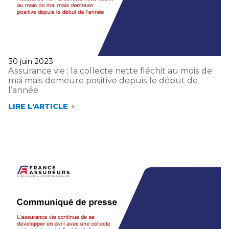
TOTAL
DÉPASSE
LA
BARRE
DES
1
900
Publié
30 juin 2023
MILLIARDS
le
Assurance vie : la collecte nette fléchit au mois de
D’EUROS
mai mais demeure positive depuis le début de
POUR
l’année
LA
PREMIÈRE
LIRE L'ARTICLE
ASSURANCE
FOIS
VIE :
LA
COLLECTE
NETTE
FLÉCHIT
AU
MOIS
DE
MAI
MAIS
DEMEURE
POSITIVE