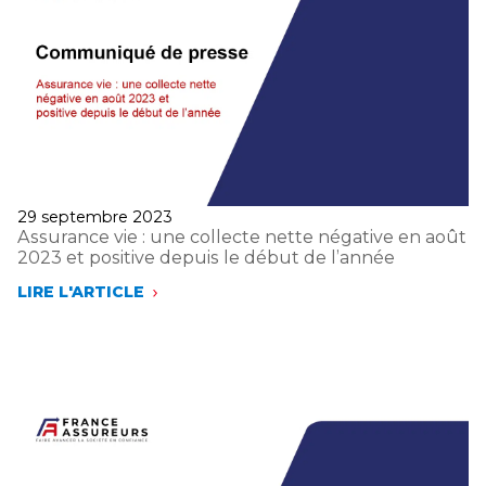
Publié
29 septembre 2023
le
Assurance vie : une collecte nette négative en août
2023 et positive depuis le début de l’année
LIRE L'ARTICLE
ASSURANCE
VIE
:
UNE
COLLECTE
NETTE
NÉGATIVE
EN
AOÛT
2023