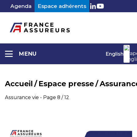
Aller
Agenda
Espace adhérents
au
LinkedIn
Youtube
contenu
MENU
English
Accueil
/
Espace presse
/
Assurance
Catégorie :
Assurance vie - Page 8 / 12