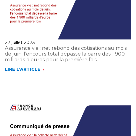
DE
L’ANNÉE
MALGRÉ
UN
FLÉCHISSEMENT
SUR
LE
MOIS
Publié
27 juillet 2023
DE
le
Assurance vie : net rebond des cotisations au mois
JUILLET
de juin, l’encours total dépasse la barre des 1 900
milliards d’euros pour la première fois
LIRE L'ARTICLE
ASSURANCE
VIE
:
NET
REBOND
DES
COTISATIONS
AU
MOIS
DE
JUIN,
L’ENCOURS