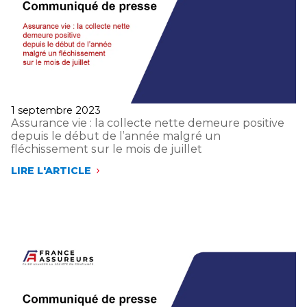
ET
POSITIVE
DEPUIS
LE
DÉBUT
DE
L’ANNÉE
Publié
1 septembre 2023
le
Assurance vie : la collecte nette demeure positive
depuis le début de l’année malgré un
fléchissement sur le mois de juillet
LIRE L'ARTICLE
ASSURANCE
VIE
:
LA
COLLECTE
NETTE
DEMEURE
POSITIVE
DEPUIS
LE
DÉBUT