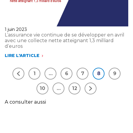
DEPUIS
LE
DÉBUT
DE
L’ANNÉE
Publié
1 juin 2023
le
L’assurance vie continue de se développer en avril
avec une collecte nette atteignant 1,3 milliard
d’euros
LIRE L'ARTICLE
L’ASSURANCE
VIE
CONTINUE
1
…
6
7
8
9
DE
Précédent
SE
DÉVELOPPER
10
…
12
EN
Suivant
AVRIL
AVEC
A consulter aussi
UNE
COLLECTE
NETTE
ATTEIGNANT
1,3
MILLIARD