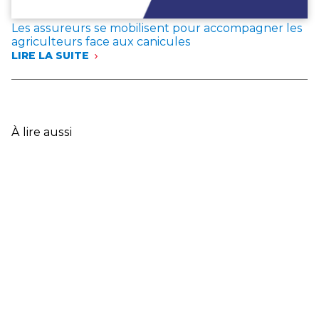
EXPRIMENT
LEUR
Les assureurs se mobilisent pour accompagner les
SOLIDARITÉ
agriculteurs face aux canicules
AVEC
LIRE LA SUITE
LES
:
SINISTRÉS
LES
ET
ASSUREURS
ANNONCENT
SE
DES
MOBILISENT
MESURES
POUR
À lire aussi
EXCEPTIONNELLES
ACCOMPAGNER
LES
AGRICULTEURS
FACE
AUX
CANICULES