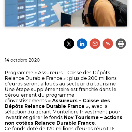
Partager
Partager
Partager
Partager
Impri
l'article
l'article
l'article
l'article
via
via
via
via
Twitter
LinkedIn
Email
un
Publié
14 octobre 2020
lien
le
Programme « Assureurs – Caisse des Dépôts
Relance Durable France » : plus de 200 millions
d’euros seront alloués au secteur du tourisme
Une étape supplémentaire est franchie dans le
déroulement du programme
d’investissements
« Assureurs – Caisse des
Dépôts Relance Durable France »,
avec la
sélection du gérant Montefiore Investment pour
investir et gérer le fonds
Nov Tourisme – actions
non cotées Relance Durable France
.
Ce fonds doté de 170 millions d’euros réunit 16