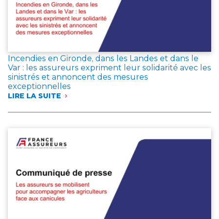
ÉPARGNANTS
MAINTIENNENT
LEUR
CONFIANCE
DANS
L’ASSURANCE
Incendies en Gironde, dans les Landes et dans le
VIE
Var : les assureurs expriment leur solidarité avec les
sinistrés et annoncent des mesures
exceptionnelles
LIRE LA SUITE
:
INCENDIES
EN
GIRONDE,
DANS
LES
LANDES
ET
DANS
LE
VAR
:
LES
ASSUREURS