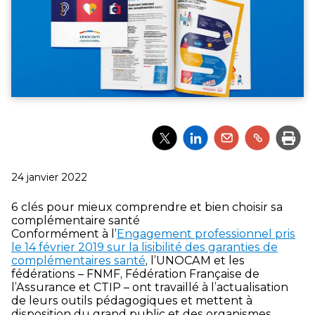
Partager
Partager
Partager
Partager
Impri
l'article
l'article
l'article
l'article
via
via
via
via
Twitter
LinkedIn
Email
un
Publié
24 janvier 2022
lien
le
6 clés pour mieux comprendre et bien choisir sa
complémentaire santé
Conformément à l’
Engagement professionnel pris
le 14 février 2019 sur la lisibilité des garanties de
complémentaires santé
, l’UNOCAM et les
fédérations – FNMF, Fédération Française de
l’Assurance et CTIP – ont travaillé à l’actualisation
de leurs outils pédagogiques et mettent à
disposition du grand public et des organismes