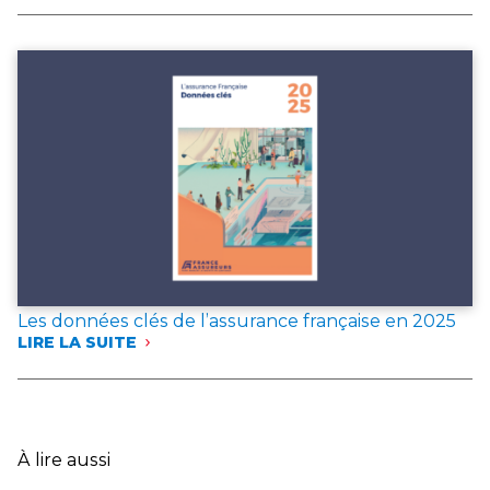
FRANCE
ASSUREURS
PUBLIE
DEUX
DOCUMENTS
DE
RÉFÉRENCE
POUR
L’ANNÉE 2025
Les données clés de l’assurance française en 2025
LIRE LA SUITE
:
LES
DONNÉES
CLÉS
DE
L’ASSURANCE
À lire aussi
FRANÇAISE
EN