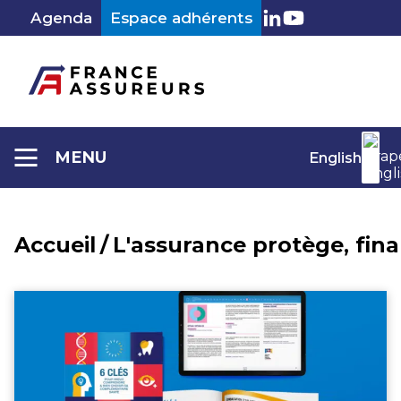
Aller
Agenda
Espace adhérents
au
LinkedIn
Youtube
contenu
MENU
English
Accueil
/
L'assurance protège, fin