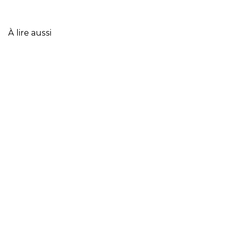
DONNÉES
CLÉS
DE
L’ASSURANCE
À lire aussi
FRANÇAISE
EN
2025