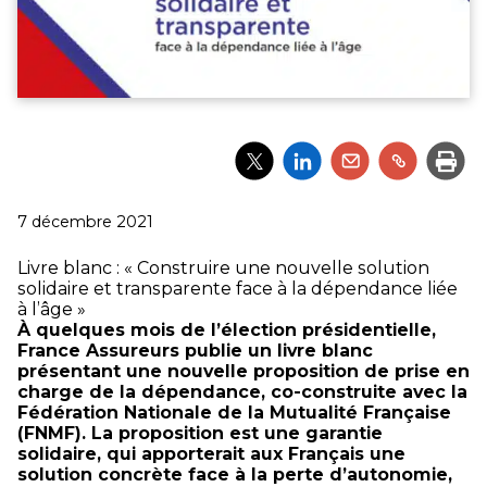
Partager
Partager
Partager
Partager
Impri
l'article
l'article
l'article
l'article
via
via
via
via
Twitter
LinkedIn
Email
un
Publié
7 décembre 2021
lien
le
Livre blanc : « Construire une nouvelle solution
solidaire et transparente face à la dépendance liée
à l’âge »
À quelques mois de l’élection présidentielle,
France Assureurs publie un livre blanc
présentant une nouvelle proposition de prise en
charge de la dépendance, co-construite avec la
Fédération Nationale de la Mutualité Française
(FNMF). La proposition est une garantie
solidaire, qui apporterait aux Français une
solution concrète face à la perte d’autonomie,