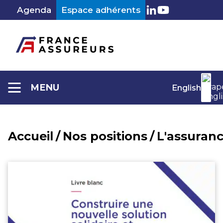
Aller
Agenda
Espace adhérents
au
LinkedIn
Youtube
contenu
MENU
English
Accueil
/
Nos positions
/
L'assuranc