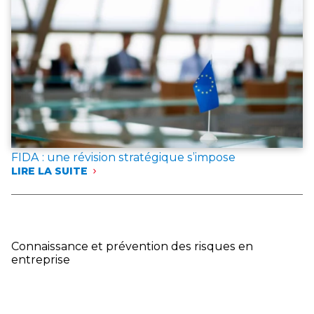
SE
MOBILISENT
POUR
MIEUX
CONNAÎTRE
ET
PRÉVENIR
LES
RISQUES
FIDA : une révision stratégique s’impose
LIRE LA SUITE
:
FIDA
:
UNE
RÉVISION
STRATÉGIQUE
Connaissance et prévention des risques en
S’IMPOSE
entreprise