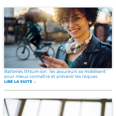
:
FRANCE
ASSUREURS
ET
QUATRE
ORGANISATIONS
SYNDICALES
RENOUVELLENT
L’ACCORD
DE
BRANCHE
Batteries lithium-ion : les assureurs se mobilisent
pour mieux connaître et prévenir les risques
LIRE LA SUITE
:
BATTERIES
LITHIUM-
ION
:
LES
ASSUREURS