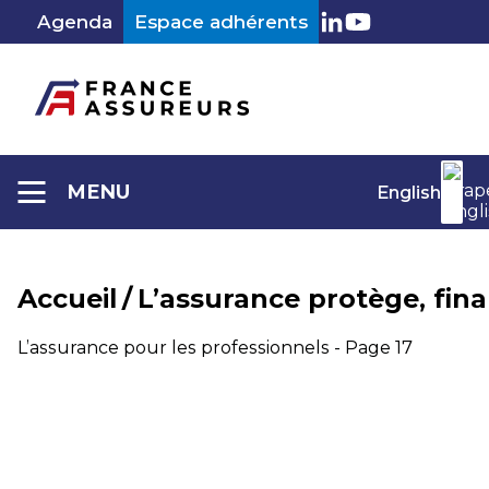
Aller
Agenda
Espace adhérents
au
LinkedIn
Youtube
contenu
MENU
English
Accueil
/
L’assurance protège, fin
L’assurance pour les professionnels - Page 17