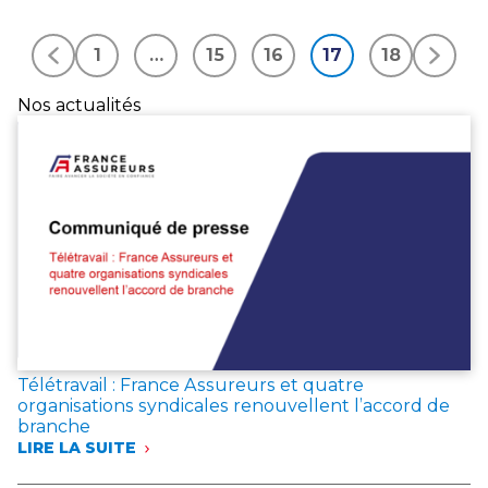
MARITIME
SUR
CORPS
1
…
15
16
17
18
DE
NAVIRES
Nos actualités
EN
CONSTRUCTION
Télétravail : France Assureurs et quatre
organisations syndicales renouvellent l’accord de
branche
LIRE LA SUITE
:
TÉLÉTRAVAIL