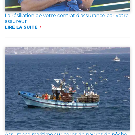
La résiliation de votre contrat d’assurance par votre
assureur
LIRE LA SUITE
:
LA
RÉSILIATION
DE
VOTRE
CONTRAT
D’ASSURANCE
PAR
VOTRE
ASSUREUR
Assurance maritime sur corps de navires de pêche