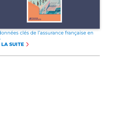
données clés de l’assurance française en
5
 LA SUITE
NÉES
S
SSURANCE
NÇAISE
5