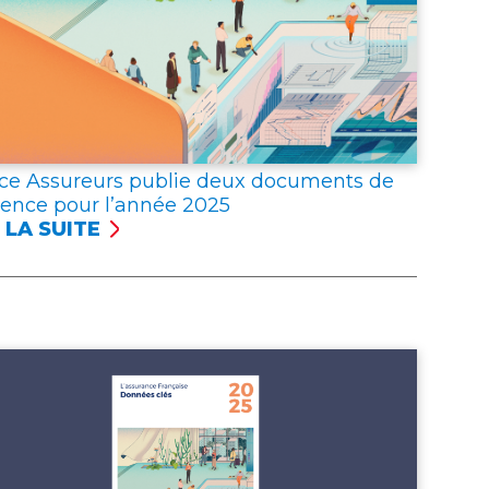
ce Assureurs publie deux documents de
rence pour l’année 2025
 LA SUITE
NCE
UREURS
LIE
X
UMENTS
ÉRENCE
R
NNÉE 2025