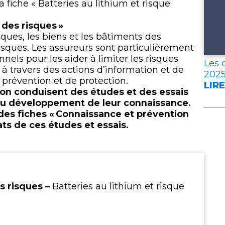
a fiche « Batteries au lithium et risque
 des risques »
aques, les biens et les bâtiments des
sques. Les assureurs sont particulièrement
nels pour les aider à limiter les risques
Les 
 à travers des actions d’information et de
202
 prévention et de protection.
LIRE
:
ion
conduisent des études et des essais
LES
 au développement de leur connaissance.
DON
n des fiches « Connaissance et prévention
CLÉ
ats de ces études et essais.
DE
L’A
FRA
EN
202
s risques –
Batteries au lithium et risque