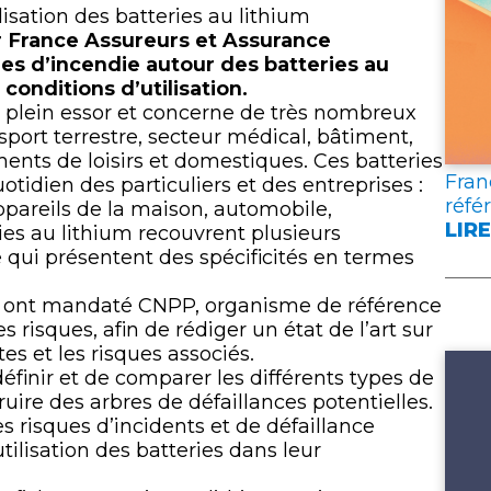
lien
ilisation des batteries au lithium
 France Assureurs et Assurance
es d’incendie autour des batteries au
conditions d’utilisation.
en plein essor et concerne de très nombreux
sport terrestre, secteur médical, bâtiment,
ents de loisirs et domestiques. Ces batteries
Fran
tidien des particuliers et des entreprises :
réfé
ppareils de la maison, automobile,
LIRE
s au lithium recouvrent plusieurs
:
qui présentent des spécificités en termes
FRA
ASS
n ont mandaté CNPP, organisme de référence
PUB
 risques, afin de rédiger un état de l’art sur
DEU
tes et les risques associés.
DOC
finir et de comparer les différents types de
DE
ruire des arbres de défaillances potentielles.
RÉF
risques d’incidents et de défaillance
POU
ilisation des batteries dans leur
L’A