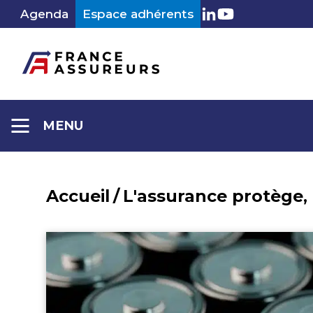
Aller
Agenda
Espace adhérents
LinkedIn
Youtube
au
contenu
MENU
Accueil
/
L'assurance protège,