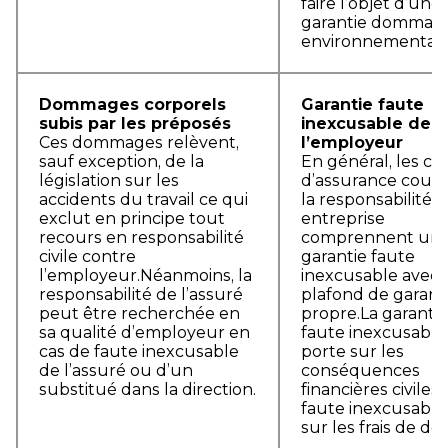
faire l’objet d’une
garantie dommag
environnementau
Dommages corporels
Garantie faute
subis par les préposés
inexcusable de
Ces dommages relèvent,
l’employeur
sauf exception, de la
En général, les co
législation sur les
d’assurance couv
accidents du travail ce qui
la responsabilité ci
exclut en principe tout
entreprise
recours en responsabilité
comprennent un
civile contre
garantie faute
l’employeur.Néanmoins, la
inexcusable avec
responsabilité de l’assuré
plafond de garant
peut être recherchée en
propre.La garanti
sa qualité d’employeur en
faute inexcusable
cas de faute inexcusable
porte sur les
de l’assuré ou d’un
conséquences
substitué dans la direction.
financières civiles 
faute inexcusable
sur les frais de dé