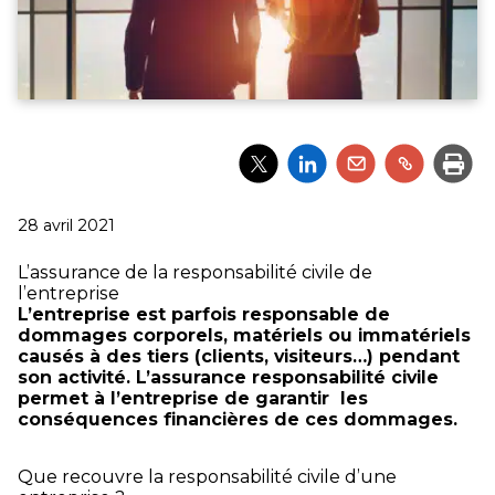
Partager
Partager
Partager
Partager
Impri
l'article
l'article
l'article
l'article
via
via
via
via
Twitter
LinkedIn
Email
un
Publié
28 avril 2021
lien
le
L’assurance de la responsabilité civile de
l’entreprise
L’entreprise est parfois responsable de
dommages corporels, matériels ou immatériels
causés à des tiers (clients, visiteurs…) pendant
son activité. L’assurance responsabilité civile
permet à l’entreprise de garantir les
conséquences financières de ces dommages.
Que recouvre la responsabilité civile d’une