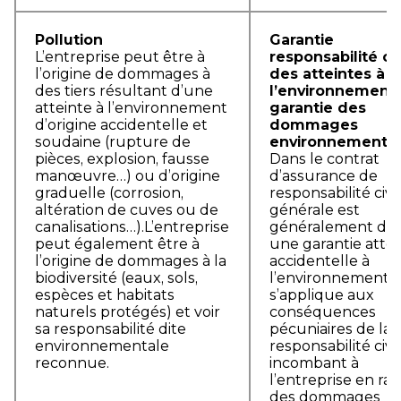
Pollution
Garantie
L’entreprise peut être à
responsabilité civ
l’origine de dommages à
des atteintes à
des tiers résultant d’une
l’environnement 
atteinte à l’environnement
garantie des
d’origine accidentelle et
dommages
soudaine (rupture de
environnementa
pièces, explosion, fausse
Dans le contrat
manœuvre…) ou d’origine
d’assurance de
graduelle (corrosion,
responsabilité civi
altération de cuves ou de
générale est
canalisations…).L’entreprise
généralement dél
peut également être à
une garantie attei
l’origine de dommages à la
accidentelle à
biodiversité (eaux, sols,
l’environnement. 
espèces et habitats
s’applique aux
naturels protégés) et voir
conséquences
sa responsabilité dite
pécuniaires de la
environnementale
responsabilité civi
reconnue.
incombant à
l’entreprise en rai
des dommages