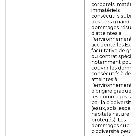
corporels, matérie
immatériels
consécutifs subis 
des tiers quand c
dommages résult
d’atteintes à
l’environnement
accidentelles.Ext
facultative de gar
ou contrat spécif
notamment pour
couvrir les domm
consécutifs à des
atteintes à
l’environnement
d’origine graduell
les dommages sub
par la biodiversité
(eaux, sols, espèce
habitats naturels
protégés). Les
dommages subis p
biodiversité peuv