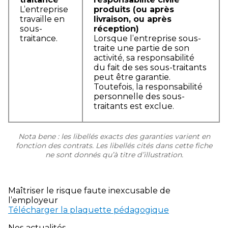
L’entreprise
produits (ou après
travaille en
livraison, ou après
sous-
réception)
traitance.
Lorsque l’entreprise sous-
traite une partie de son
activité, sa responsabilité
du fait de ses sous-traitants
peut être garantie.
Toutefois, la responsabilité
personnelle des sous-
traitants est exclue.
Nota bene : les libellés exacts des garanties varient en
fonction des contrats. Les libellés cités dans cette fiche
ne sont donnés qu’à titre d’illustration.
Maîtriser le risque faute inexcusable de
l’employeur
Télécharger la plaquette pédagogique
Nos actualités