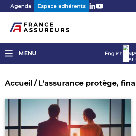
Aller
Agenda
Espace adhérents
au
LinkedIn
Youtube
contenu
MENU
English
Accueil
/
L'assurance protège, fin