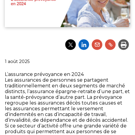
Partager
Partager
Partager
Partager
Impri
l'article
l'article
l'article
l'article
via
via
via
via
Twitter
LinkedIn
Email
un
Publié
1 août 2025
lien
le
L’assurance prévoyance en 2024
Les assurances de personnes se partagent
traditionnellement en deux segments de marché
distincts, l’assurance épargne-retraite d’une part, et
la santé-prévoyance d’autre part. La prévoyance
regroupe les assurances décès toutes causes et
les assurances permettant le versement
d’indemnités en cas d’incapacité de travail,
d’invalidité, de dépendance et de décès accidentel.
Si ce secteur d’activité offre une grande variété de
produits qui permettent aux personnes de se