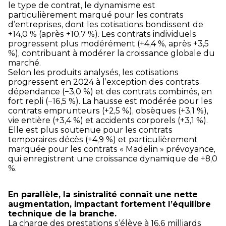
le type de contrat, le dynamisme est
particulièrement marqué pour les contrats
d’entreprises, dont les cotisations bondissent de
+14,0 % (après +10,7 %). Les contrats individuels
progressent plus modérément (+4,4 %, après +3,5
%), contribuant à modérer la croissance globale du
marché.
Selon les produits analysés, les cotisations
progressent en 2024 à l’exception des contrats
dépendance (−3,0 %) et des contrats combinés, en
fort repli (−16,5 %). La hausse est modérée pour les
contrats emprunteurs (+2,5 %), obsèques (+3,1 %),
vie entière (+3,4 %) et accidents corporels (+3,1 %).
Elle est plus soutenue pour les contrats
temporaires décès (+4,9 %) et particulièrement
marquée pour les contrats « Madelin » prévoyance,
qui enregistrent une croissance dynamique de +8,0
%.
En parallèle, la sinistralité connaît une nette
augmentation, impactant fortement l’équilibre
technique de la branche.
La charge des prestations s’élève à 16,6 milliards