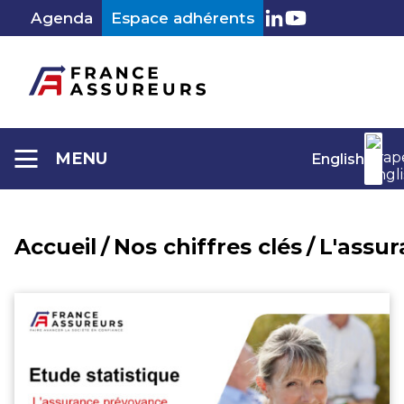
Aller
Agenda
Espace adhérents
au
LinkedIn
Youtube
contenu
MENU
English
Accueil
/
Nos chiffres clés
/
L'assu